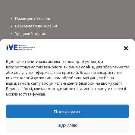
Президент України
Верховна Рада України
Урядовий портал
Законодавство України
Міністерство освіти і науки України
Національна академія педагогічних наук України
Щоб забезпечити максимально комфортні умови, ми
використовуємо такі технології, як файли
cookie
, для зберігання та/
або доступу до інформації про пристрій. Згода на використання
цих технологій дозволить нам обробляти такі дані, як Ваша
відвідуваність сайту або унікальні ідентифікатори на цьому сайті.
Відмова або відкликання згоди може негативно вплинути на певні
можливості та функції.
Погоджуюсь
Відхиляю