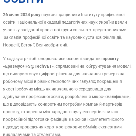
26 січня 2024 року
наукові працівники Інституту професійної
освіти Національної академії педагогічних наук України взяли
участь у засіданні проєктної групи спільно з представниками
закладів професійної освіти та наукових установ Фінляндії,
Норвегії, Естонії, Великобританії.
У ході зустрічі обговорювались основні завдання
проєкту
«Еразмус+ FS@TechVET»
, спрямовані на: обґрунтування моделі,
що використовує цифрові рішення для навчання тренерів на
робочому місці в різних технологічних галузях; покращення
якості робочих місць як навчального середовища для
здобувачів професійної освіти; розроблення мікро-кваліфікацій,
що відповідають конкретним потребам компаній-партнерів
проєкту; створення міжнародного пулу експертів з питань
професійної підготовки фахівців на основі компетентнісного
підходу; проведення короткострокових обмінів експертами,
викладачами та студентами.