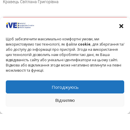
Кравець Світлана Григорівна
Щоб забезпечити максимально комфортні умови, ми
використовуємо такі технології, як файли
cookie
, для зберігання та/
Click to accept marketing cookies and
або доступу до інформації про пристрій. Згода на використання
цих технологій дозволить нам обробляти такі дані, як Ваша
enable this content
відвідуваність сайту або унікальні ідентифікатори на цьому сайті.
Відмова або відкликання згоди може негативно вплинути на певні
можливості та функції.
Погоджуюсь
Інтелектуальна власність і авторське право у
педагогічній і науковій діяльності
Відхиляю
Радкевич Олександр Петрович