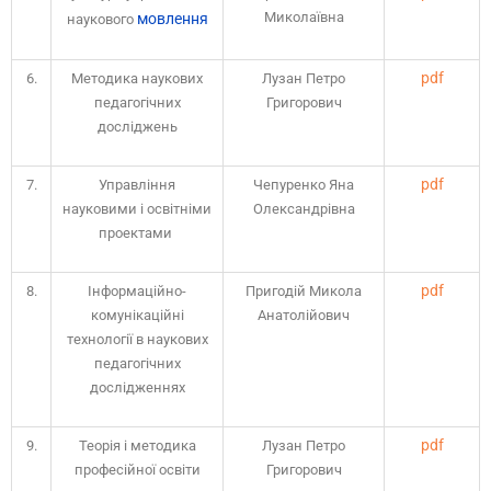
Миколаївна
мовлення
наукового
pdf
6.
Методика наукових
Лузан Петро
педагогічних
Григорович
досліджень
pdf
7.
Управління
Чепуренко Яна
науковими і освітніми
Олександрівна
проектами
pdf
8.
Інформаційно-
Пригодій Микола
комунікаційні
Анатолійович
технології в наукових
педагогічних
дослідженнях
pdf
9.
Теорія і методика
Лузан Петро
професійної освіти
Григорович