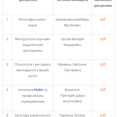
дисципліни
pdf
1.
Філософія освіти і
ШимановськийМарк
науки
Мусійович
pdf
2.
Методологія наукових
Орлов Валерій
педагогічних
Федорович
досліджень
pdf
3.
Психологія і методика
Кравець Світлана
викладання у вищій
Григорівна
школі
мова
pdf
4.
Іноземна
за
Вороніна-
Пригодій Даша
професійним
Анатоліївна
спрямуванням
pdf
5.
Культура українського
Герлянд Тетяна