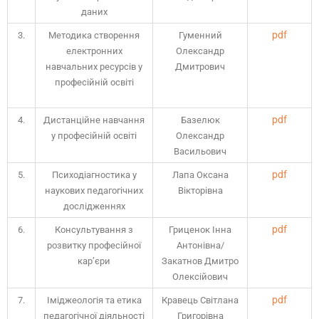
даних
pdf
3.
Методика створення
Гуменний
електронних
Олександр
навчальних ресурсів у
Дмитрович
професійній освіті
pdf
4.
Дистанційне навчання
Базелюк
у професійній освіті
Олександр
Васильович
pdf
5.
Психодіагностика у
Лапа Оксана
наукових педагогічних
Вікторівна
дослідженнях
pdf
6.
Консультування з
Гриценок Інна
розвитку професійної
Антонівна/
кар’єри
Закатнов Дмитро
Олексійович
pdf
7.
Іміджеологія та етика
Кравець Світлана
педагогічної діяльності
Григорівна