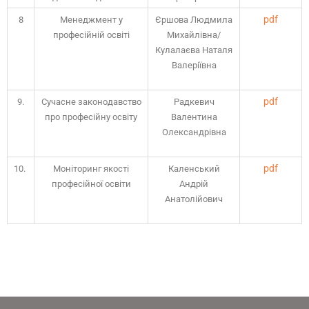
pdf
8
Менеджмент у
Єршова Людмила
професійній освіті
Михайлівна/
Кулалаєва Наталя
Валеріївна
pdf
9.
Сучасне законодавство
Радкевич
про професійну освіту
Валентина
Олександрівна
pdf
10.
Моніторинг якості
Каленський
професійної освіти
Андрій
Анатолійович