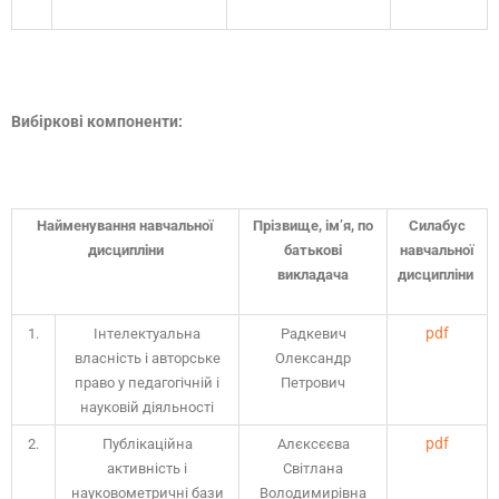
Вибіркові компоненти:
Найменування навчальної
Прізвище, ім’я, по
Силабус
дисципліни
батькові
навчальної
викладача
дисципліни
pdf
1.
Інтелектуальна
Радкевич
власність і авторське
Олександр
право у педагогічній і
Петрович
науковій діяльності
pdf
2.
Публікаційна
Алєксєєва
активність і
Світлана
науковометричні бази
Володимирівна