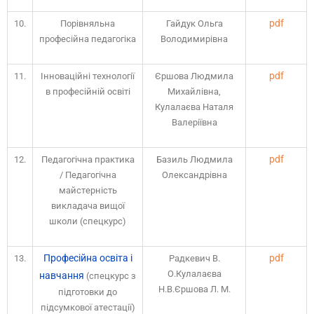
pdf
10.
Порівняльна
Гайдук Ольга
професійна педагогіка
Володимирівна
pdf
11.
Інноваційні технології
Єршова Людмила
в професійній освіті
Михайлівна,
Кулалаєва Наталя
Валеріївна
pdf
12.
Педагогічна практика
Базиль Людмила
/ Педагогічна
Олександрівна
майстерність
викладача вищої
школи (спецкурс)
Професійна освіта і
pdf
13.
Радкевич В.
О.Кулалаєва
навчання
(спецкурс з
Н.В.Єршова Л. М.
підготовки до
підсумкової атестації)