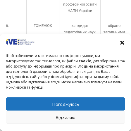
професійної освіти
НАПН України
6.
ГОМЕНЮК
кандидат
обрано
педагогічних наук,
загальними
Дмитро
старший
зборами
Васильович
дослідник,
директор
Щоб забезпечити максимально комфортні умови, ми
Комунального
використовуємо такі технології, як файли
cookie
, для зберігання та/
закладу
або доступу до інформації про пристрій. Згода на використання
професійної
цих технологій дозволить нам обробляти такі дані, як Ваша
відвідуваність сайту або унікальні ідентифікатори на цьому сайті.
(професійно-
Відмова або відкликання згоди може негативно вплинути на певні
технічної) освіти
можливості та функції.
«Київський
професійний
коледж
Погоджуюсь
автотранспортних
технологій»
Відхиляю
7.
ГУРЖІЙ
доктор технічних
обрано