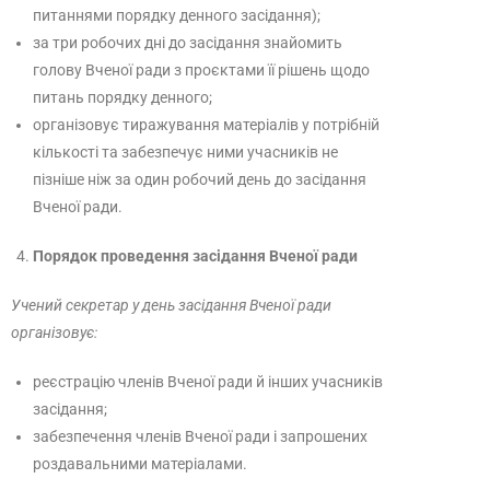
питаннями порядку денного засідання);
за три робочих дні до засідання знайомить
голову Вченої ради з проєктами її рішень щодо
питань порядку денного;
організовує тиражування матеріалів у потрібній
кількості та забезпечує ними учасників не
пізніше ніж за один робочий день до засідання
Вченої ради.
Порядок проведення засідання Вченої ради
Учений секретар у день засідання Вченої ради
організовує:
реєстрацію членів Вченої ради й інших учасників
засідання;
забезпечення членів Вченої ради і запрошених
роздавальними матеріалами.