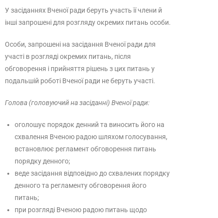
У засіданнях Вченої ради беруть участь її члени й
інші запрошені для розгляду окремих питань особи.
Особи, запрошені на засідання Вченої ради для
участі в розгляді окремих питань, після
обговорення і прийняття рішень з цих питань у
подальшій роботі Вченої ради не беруть участі.
Голова (головуючий на засіданні) Вченої ради:
оголошує порядок денний та виносить його на
схвалення Вченою радою шляхом голосування,
встановлює регламент обговорення питань
порядку денного;
веде засідання відповідно до схвалених порядку
денного та регламенту обговорення його
питань;
при розгляді Вченою радою питань щодо