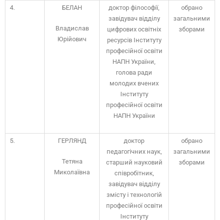
4.
БЕЛАН
доктор філософії,
обрано
завідувач відділу
загальними
Владислав
цифрових освітніх
зборами
Юрійович
ресурсів Інституту
професійної освіти
НАПН України,
голова ради
молодих вчених
Інституту
професійної освіти
НАПН України
5.
ГЕРЛЯНД
доктор
обрано
педагогічних наук,
загальними
Тетяна
старший науковий
зборами
Миколаївна
співробітник,
завідувач відділу
змісту і технологій
професійної освіти
Інституту