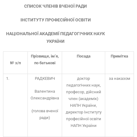
СПИСОК ЧЛЕНІВ ВЧЕНОЇ РАДИ
ІНСТИТУТУ ПРОФЕСІЙНОЇ ОСВІТИ
НАЦІОНАЛЬНОЇ АКАДЕМІЇ ПЕДАГОГІЧНИХ НАУК
УКРАЇНИ
Прізвище, ім’я,
Посада
Примітка
№ з/п
по батькові
1.
РАДКЕВИЧ
доктор
за наказом
педагогічних наук,
Валентина
професор, дійсний
Олександрівна
член (академік)
НАПН України,
(голова вченої
директор Інституту
ради)
професійної освіти
НАПН України