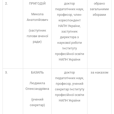
2.
ПРИГОДІЙ
доктор
обрано
педагогічних наук,
загальними
Микола
професор, член-
зборами
Анатолійович
кореспондент
НАПН України,
(заступник
заступник
голови вченої
директора з
ради)
наукової роботи
Інституту
професійної освіти
НАПН України
3.
БАЗИЛЬ
доктор
за наказом
педагогічних наук,
Людмила
професор, учений
Олександрівна
секретар Інституту
професійної освіти
(учений
НАПН України
секретар)