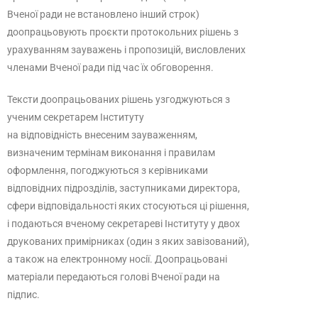
Вченої ради не встановлено інший строк)
доопрацьовують проєкти протокольних рішень з
урахуванням зауважень і пропозицій, висловлених
членами Вченої ради під час їх обговорення.
Тексти доопрацьованих рішень узгоджуються з
ученим секретарем Інституту
на відповідність внесеним зауваженням,
визначеним термінам виконання і правилам
оформлення, погоджуються з керівниками
відповідних підрозділів, заступниками директора,
сфери відповідальності яких стосуються ці рішення,
і подаються вченому секретареві Інституту у двох
друкованих примірниках (один з яких завізований),
а також на електронному носії. Доопрацьовані
матеріали передаються голові Вченої ради на
підпис.