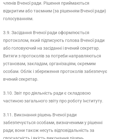
членів Вченої ради. Рішення приймаються
відкритим або таємним (за рішенням Вченої ради)
голосуванням.
3.9. Засідання Вченої ради оформлюється
протоколом, який підписують голова Вченої ради
або головуючий на засіданні і вчений секретар.
Витяги з протоколів за потреби направляються
установам, закладам, організаціям, окремим
особам. Облік і збереження протоколів забезпечує
вчений секретар.
3.10. Звіт про діяльність ради є складовою
частиною загального звіту про роботу Інституту.
3.11. Виконання рішень Вченої ради
забезпечується особами, визначеними у рішенні
ради; вони також несуть відповідальність за
своєчасність і якість виконання рішень.