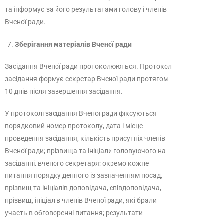
та інформує за його результатами голову і членів
Вченої ради.
Зберігання матеріалів Вченої ради
Засідання Вченої ради протоколюються. Протокол
засідання формує секретар Вченої ради протягом
10 днів після завершення засідання.
У протоколі засідання Вченої ради фіксуються
порядковий номер протоколу, дата і місце
проведення засідання, кількість присутніх членів
Вченої ради; прізвища та ініціали головуючого на
засіданні, вченого секретаря; окремо кожне
питання порядку денного із зазначенням посад,
прізвищ та ініціалів доповідача, співдоповідача,
прізвищ, ініціалів членів Вченої ради, які брали
участь в обговоренні питання; результати