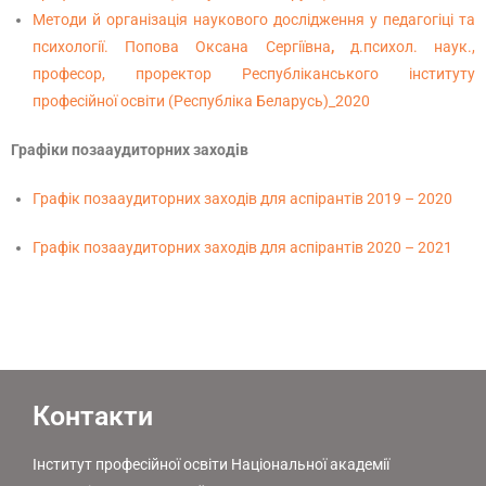
Методи й організація наукового дослідження у педагогіці та
психології.
Попова Оксана Сергіївна
,
д.психол. наук.,
професор, проректор Республіканського інституту
професійної освіти (Республіка Беларусь)_2020
Графіки позааудиторних заходів
Графік позааудиторних заходів для аспірантів 2019 – 2020
Графік позааудиторних заходів для аспірантів 2020 – 2021
Контакти
Інститут професійної освіти Національної академії