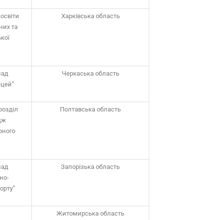
освіти
Харківська область
них та
ької
лад
Черкаська область
іцей”
розділ
Полтавська область
дж
рного
лад
Запорізька область
но-
орту”
Житомирська область