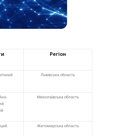
ти
Регіон
огічний
Львівська область
йно-
Миколаївська область
ий
ей
іцей
Житомирська область