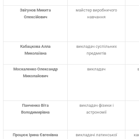
Звігунов Микита
майстер виробничого
Олексійович
навчання
Кабацкова Алла
викладач суспільних
Миколаївна
предметів
Москаленко Олександр
викладач
Миколайович
Панченко Віта
викладач фізики і
Володимирівна
астрономії
Процюк Ірина Євгенівна
викладачі латинської
ка