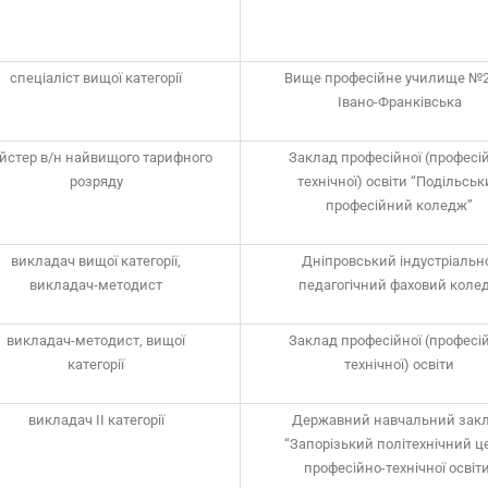
спеціаліст вищої категорії
Вище професійне училище №2
Івано-Франківська
йстер в/н найвищого тарифного
Заклад професійної (професі
розряду
технічної) освіти “Подільськ
професійний коледж”
викладач вищої категорії,
Дніпровський індустріальн
викладач-методист
педагогічний фаховий коле
викладач-методист, вищої
Заклад професійної (професі
категорії
технічної) освіти
викладач ІІ категорії
Державний навчальний зак
“Запорізький політехнічний ц
професійно-технічної освіт