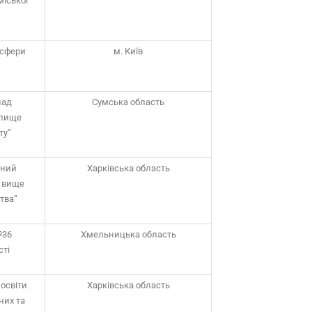
міської
 сфери
м. Київ
лад
Сумська область
илище
ту”
чний
Харківська область
е вище
тва”
№36
Хмельницька область
сті
освіти
Харківська область
них та