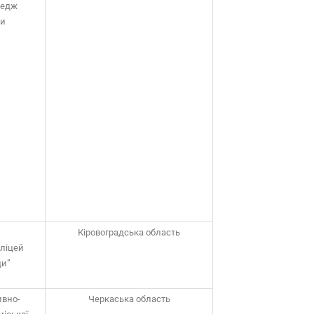
ледж
ди
Кіровоградська область
ліцей
ди”
ивно-
Черкаська область