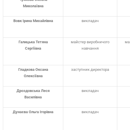
Миколаївна
Вовк Ірина Михайлівна
викладач
Галицька Тетяна
майстер виробничого
ма
Сергіївна
навчання
Гладкова Оксана
заступник директора
Олексіївна
Дроздовська Леся
викладач
Василівна
Дунаєва Ольга Ігорівна
викладач