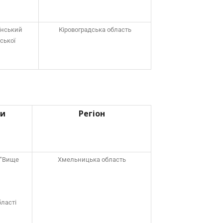
їнський
Кіровоградська область
ської
ти
Регіон
 “Вище
Хмельницька область
ласті