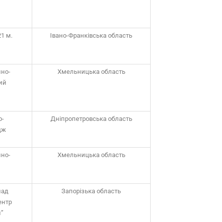
1 м.
Івано-Франківська область
йно-
Хмельницька область
ий
о-
Дніпропетровська область
дж
йно-
Хмельницька область
лад
Запорізька область
ентр
и”