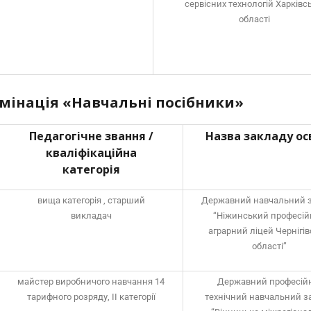
сервісних технологій Харківс
області
мінація «Навчальні посібники»
Педагогічне звання /
Назва закладу ос
кваліфікаційна
категорія
вища категорія , старший
Державний навчальний 
викладач
“Ніжинський професі
аграрний ліцей Чернігів
області”
майстер виробничого навчання 14
Державний професій
тарифного розряду, ІІ категорії
технічний навчальний з