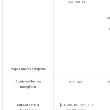
мови ЗФПО
з
Мороз Ольга Григорівна
Сажієнко Тетяна
викладач
в
Валеріївна
Середа Тетяна
фахівець, консультант