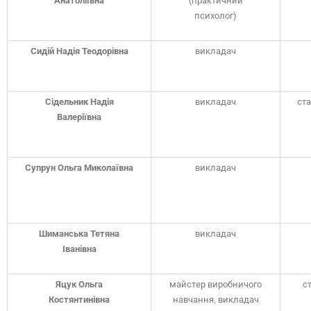
Анатоліївна
(практичний
психолог)
Сидій Надія Теодорівна
викладач
Сідельник Надія
викладач
ста
Валеріївна
Супрун Ольга Миколаївна
викладач
Шиманська Тетяна
викладач
Іванівна
Яцук Ольга
майстер виробничого
ст
Костянтинівна
навчання, викладач