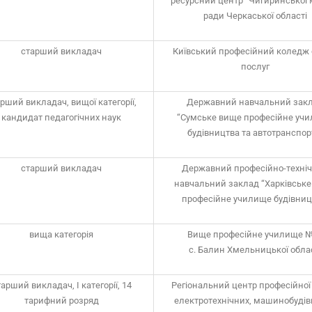
ресурсний центр” Чигиринської 
ради Черкаської області
старший викладач
Київський професійний коледж
послуг
рший викладач, вищої категорії,
Державний навчальний зак
кандидат педагогічних наук
“Сумське вище професійне уч
будівництва та автотранспор
старший викладач
Державний професійно-техні
навчальний заклад “Харківськ
професійне училище будівниц
вища категорія
Вище професійне училище 
с. Балин Хмельницької обла
арший викладач, I категорії, 14
Регіональний центр професійної 
тарифний розряд
електротехнічних, машинобудів