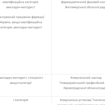
кваліфікаційна категорія,
фармацевтичний фаховий ко
викладач-методист
Житомирської обласної ра
аслужений працівник фармації
України, вища кваліфікаційна
категорія, викладач-методист
икладач-методист, спеціаліст
Комунальний заклад
вищої категорії
“Новоукраїнський професійний 
Кіровоградської обласної ра
І категорія
Комунальна установа “Інклюз