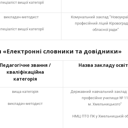
спеціаліст вищої категорії
викладач-методист
Комунальний заклад “Новоукра
професійний ліцей Кіровоград
спеціаліст вищої категорії
обласної ради”
 «Електронні словники та довідники»
Педагогічне звання /
Назва закладу осві
кваліфікаційна
категорія
вища категорія
Державний навчальний заклад
професійне училище № 11
викладач-методист
м. Хмельницького”
НМЦ ПТО ПК у Хмельницькій об