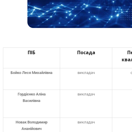
ПІБ
Посада
П
ква
Бойко Леся Михайлівна
викладач
Гордієнко Аліна
викладач
Василівна
Новак Володимир
викладач
Ананійович