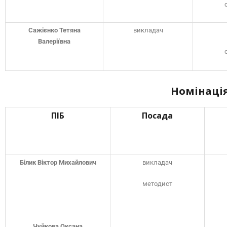
Сажієнко Тетяна
викладач
Валеріївна
Номінація
ПІБ
Посада
Білик Віктор Михайлович
викладач
методист
Чуйкова Оксана