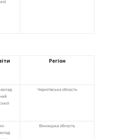
ької
віти
Регіон
заклад
Чернігівська область
йний
ської
но-
Вінницька область
аклад