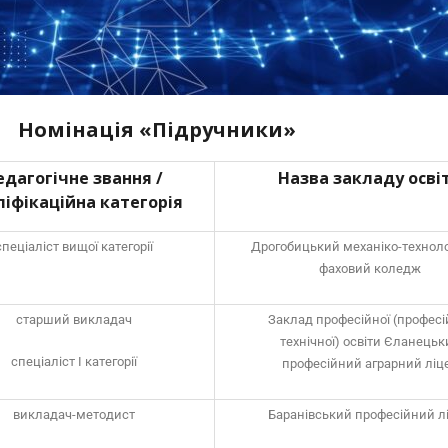
Номінація «Підручники»
едагогічне звання /
Назва закладу осві
ліфікаційна категорія
спеціаліст вищої категорії
Дрогобицький механіко-технол
фаховий коледж
старший викладач
Заклад професійної (професі
технічної) освіти Єланецьк
спеціаліст І категорії
професійний аграрний ліц
викладач-методист
Баранівський професійний л