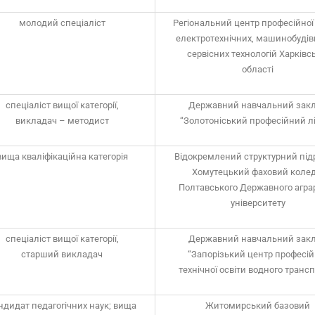
молодий спеціаліст
Регіональний центр професійної 
електротехнічних, машинобудів
сервісних технологій Харківс
області
спеціаліст вищої категорії,
Державний навчальний зак
викладач – методист
“Золотоніський професійний л
вища кваліфікаційна категорія
Відокремлений структурний під
Хомутецький фаховий коле
Полтавського Державного агра
університету
спеціаліст вищої категорії,
Державний навчальний зак
старший викладач
“Запорізький центр професій
технічної освіти водного трансп
ндидат педагогічних наук; вища
Житомирський базовий