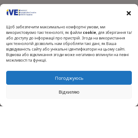
Щоб забезпечити максимально комфортні умови, ми
використовуємо такі технології, як файли
cookie
, для зберігання та/
або доступу до інформації про пристрій. Згода на використання
цих технологій дозволить нам обробляти такі дані, як Ваша
відвідуваність сайту або унікальні ідентифікатори на цьому сайті.
Відмова або відкликання згоди може негативно вплинути на певні
можливості та функції.
Click to accept marketing cookies and
enable this content
Погоджуюсь
Відхиляю
Президент України