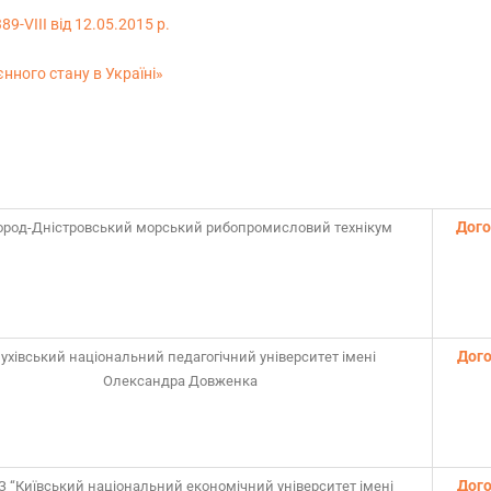
-VIII від 12.05.2015 р.
нного стану в Україні
»
Дого
ород-Дністровський морський рибопромисловий технікум
Дого
ухівський національний педагогічний університет імені
Олександра Довженка
Дого
 “Київський національний економічний університет імені