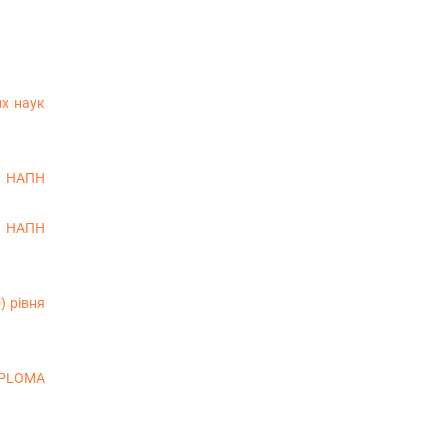
их наук
ти НАПН
ти НАПН
) рівня
DIPLOMA