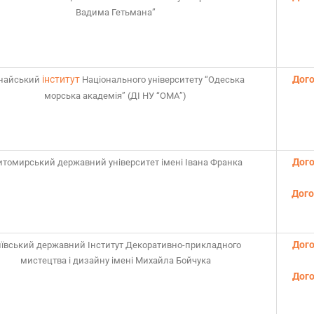
Вадима Гетьмана”
інститут
Дого
найський
Національного університету “Одеська
морська академія” (ДІ НУ “ОМА”)
Дого
томирський державний університет імені Івана Франка
Дого
Дого
ївський державний Інститут Декоративно-прикладного
мистецтва і дизайну імені Михайла Бойчука
Дого