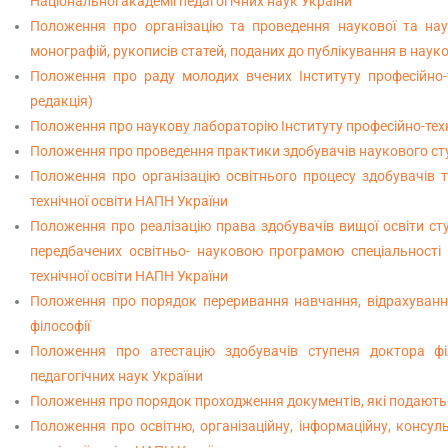
Національної академії педагогічних наук України
Положення про організацію та проведення наукової та науко
монографій, рукописів статей, поданих до публікування в наук
Положення про раду молодих вчених Інституту професійно-те
редакція)
Положення про наукову лабораторію Інституту професійно-техні
Положення про проведення практики здобувачів наукового ступ
Положення про організацію освітнього процесу здобувачів тр
технічної освіти НАПН України
Положення про реалізацію права здобувачів вищої освіти сту
передбачених освітньо- науковою програмою спеціальності «
технічної освіти НАПН України
Положення про порядок переривання навчання, відрахування
філософії
Положення про атестацію здобувачів ступеня доктора філо
педагогічних наук України
Положення про порядок проходження документів, які подаютьс
Положення про освітню, організаційну, інформаційну, консуль