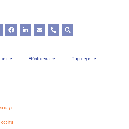
ння
Бібліотека
Партнери
их наук
освіти