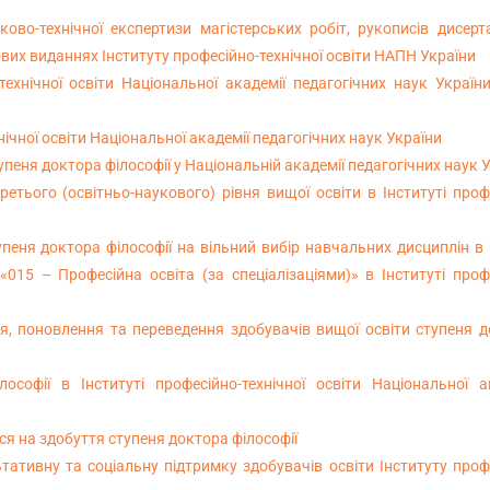
во-технічної експертизи магістерських робіт, рукописів дисерт
ових виданнях Інституту професійно-технічної освіти НАПН України
хнічної освіти Національної академії педагогічних наук Україн
чної освіти Національної академії педагогічних наук України
еня доктора філософії у Національній академії педагогічних наук 
етього (освітньо-наукового) рівня вищої освіти в Інституті проф
пеня доктора філософії на вільний вибір навчальних дисциплін в
015 – Професійна освіта (за спеціалізаціями)» в Інституті проф
, поновлення та переведення здобувачів вищої освіти ступеня 
софії в Інституті професійно-технічної освіти Національної а
я на здобуття ступеня доктора філософії
тативну та соціальну підтримку здобувачів освіти Інституту проф