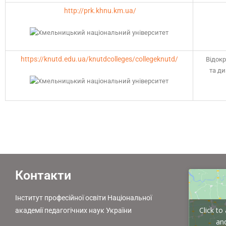
http://prk.khnu.km.ua/
https://knutd.edu.ua/knutdcolleges/collegeknutd/
Відок
та ди
Контакти
Інститут професійної освіти Національної
Click t
академії педагогічних наук України
and