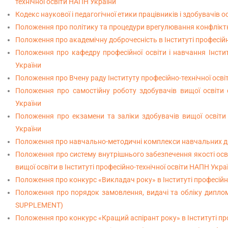
технічної освіти НАПН України
Кодекс наукової і педагогічної етики працівників і здобувачів 
Положення про політику та процедури врегулювання конфліктн
Положення про академічну доброчесність в Інституті професійн
Положення про кафедру професійної освіти і навчання Інститу
України
Положення про Вчену раду Інституту професійно-технічної осв
Положення про самостійну роботу здобувачів вищої освіти с
України
Положення про екзамени та заліки здобувачів вищої освіти с
України
Положення про навчально-методичні комплекси навчальних дис
Положення про систему внутрішнього забезпечення якості освіт
вищої освіти в Інституті професійно-технічної освіти НАПН Укра
Положення про конкурс «Викладач року» в Інституті професійн
Положення про порядок замовлення, видачі та обліку диплом
SUPPLEMENT)
Положення про конкурс «Кращий аспірант року» в Інституті пр