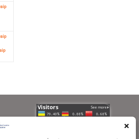
вір
вір
вір
країни