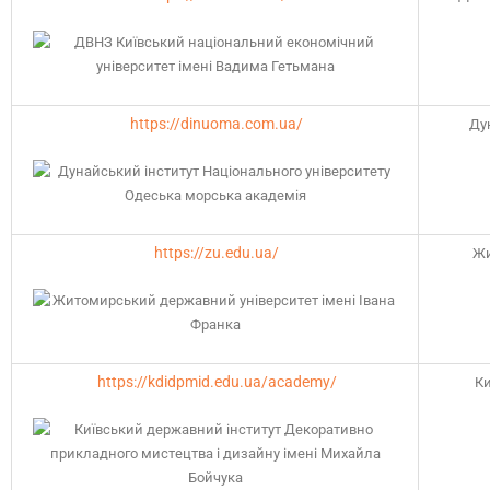
https://dinuoma.com.ua/
Ду
https://zu.edu.ua/
Жи
https://kdidpmid.edu.ua/academy/
Ки