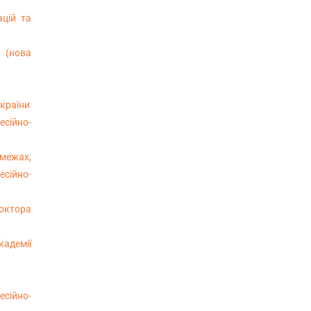
ацій та
и (нова
України
есійно-
 межах,
есійно-
доктора
кадемії
есійно-