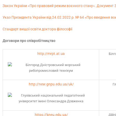
Закон України «Про правовий режим воєнного стану». Документ 389
Указ Президента України від 24
.02.
2022
р
.
№
64
«
Про введення воє
Стандарт вищої освіти доктора філософії
Договори про співробітництво
http://mrpt.at.ua
Білг
http://new.gnpu.edu.ua/uk/
Гл
https://kneu.edu.ua/
ДВНЗ