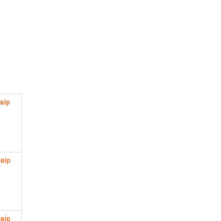
вір
вір
вір