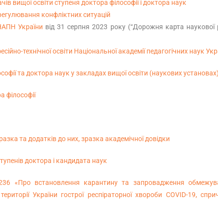
в вищої освіти ступеня доктора філософії і доктора наук
регулювання конфліктних ситуацій
 НАПН України
від 31 серпня 2023 року (“Дорожня карта наукової
сійно-технічної освіти Національної академії педагогічних наук Укр
софії та доктора наук у закладах вищої освіти (наукових установах
а філософії
азка та додатків до них, зразка академічної довідки
тупенів доктора і кандидата наук
 1236 «Про встановлення карантину та запровадження обмежув
ериторії України гострої респіраторної хвороби COVID-19, спри