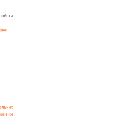
 роботи
аїни
)
альних
чиненої