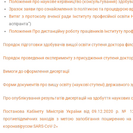
Положення про наукове керівництво (консультування) здобувачі
Зразок заяви про ознайомлення із політикою та процедурою в
Витяг з протоколу вченої ради Інституту професійної освіти
аспіранта”)
Положення Про дистанційну роботу працівників Інституту профе
Порядок підготовки здобувачів вищої освіти ступеня доктора філо
Порядок проведення експерименту з присудження ступеня доктор
Вимоги до оформлення дисертації
Форми документів про вищу освіту (наукові ступені) державного зр
Про опублікування результатів дисертацій на здобуття наукових с
Постанова Кабінету Міністрів України від 09.12.2020 р. №
протиепідемічних заходів з метою запобігання поширенню на т
коронавірусом SARS-CoV-2»