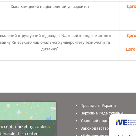
Дого
Хмельницький національний університет
Дого
ремлений структурний підрозділ “Фаховий коледж мистецтв
зайну Київського національного університету технологій та
дизайну”
Дого
Президент України
Верховна Рада України
Урядовий портал
o accept marketing cookies
Законодавство України
 enable this content
Міністерство освіти і науки У