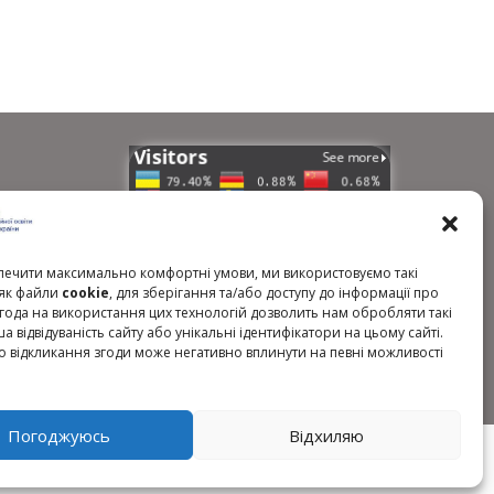
країни
ечити максимально комфортні умови, ми використовуємо такі
, як файли
cookie
, для зберігання та/або доступу до інформації про
гічних
Згода на використання цих технологій дозволить нам обробляти такі
ша відвідуваність сайту або унікальні ідентифікатори на цьому сайті.
о відкликання згоди може негативно вплинути на певні можливості
Погоджуюсь
Відхиляю