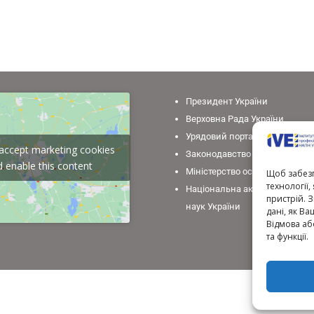
Президент України
Верховна Рада України
Урядовий портал
o accept marketing cookies
Законодавство України
 enable this content
Міністерство освіти і науки У
Щоб забезп
технології
Національна академія педаго
пристрій. 
наук України
дані, як Ва
Відмова аб
та функції.