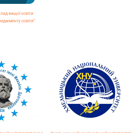
лад вищої освіти
неджменту освіти”