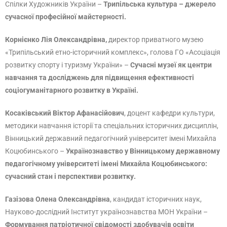
Спілки Художників України –
Трипільська культура – джерело
сучасної професійної майстерності.
Корнієнко Лія Олександрівна,
директор приватного музею
«Трипільський етно-історичний комплекс», голова ГО «Асоціація
розвитку спорту і туризму України» –
Сучасні музеї як центри
навчання та досліджень для підвищення ефективності
соціогуманітарного розвитку в Україні.
Косаківський Віктор Афанасійович
, доцент кафедри культури,
методики навчання історії та спеціальних історичних дисциплін,
Вінницький державний педагогічний університет імені Михайла
Коцюбинського –
Українознавство у Вінницькому державному
педагогічному університеті імені Михайла Коцюбинського:
сучасний стан і перспективи розвитку.
Газізова Олена Олександрівна
, кандидат історичних наук,
Науково-дослідний Інститут українознавства МОН України –
Формування патріотичної свідомості здобувачів освіти