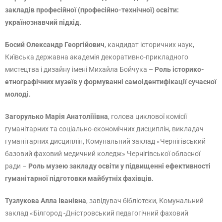
закладів професійної (професійно-технічної) освіти:
українознавчий підхід.
Босий Олександр Георгійович
, кандидат історичних наук,
Київська державна академія декоративно-прикладного
мистецтва і дизайну імені Михайла Бойчука –
Роль історико-
етнографічних музеїв у формуванні самоідентифікації сучасної
молоді.
Загорулько Марія Анатоліїівна
, голова циклової комісії
гуманітарних та соціально-економічних дисциплін, викладач
гуманітарних дисциплін, Комунальний заклад «Чернігівський
базовий фаховий медичний коледж» Чернігівської обласної
ради –
Роль музею закладу освіти у підвищенні ефективності
гуманітарної підготовки майбутніх фахівців.
Тузлукова Алла Іванівна
, завідувач бібліотеки, Комунальний
заклад «Білгород -Дністровський педагогічний фаховий