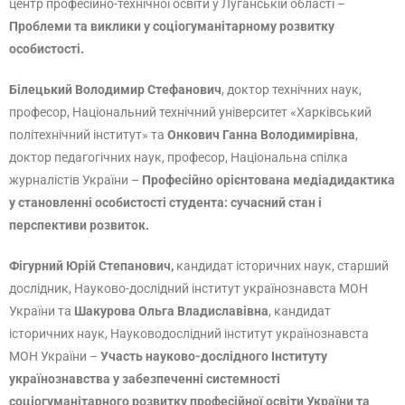
центр професійно-технічної освіти у Луганській області –
Проблеми та виклики у соціогуманітарному розвитку
особистості.
Білецький Володимир Стефанович
, доктор технічних наук,
професор, Національний технічний університет «Харківський
політехнічний інститут» та
Онкович Ганна Володимирівна
,
доктор педагогічних наук, професор, Національна спілка
журналістів України –
Професійно орієнтована медіадидактика
у становленні особистості студента: сучасний стан і
перспективи розвиток.
Фігурний Юрій Степанович,
кандидат історичних наук, старший
дослідник, Науково-дослідний інститут українознавста МОН
України та
Шакурова Ольга Владиславівна
, кандидат
історичних наук, Науководослідний інститут українознавста
МОН України –
Участь науково-дослідного Інституту
українознавства у забезпеченні системності
соціогуманітарного розвитку професійної освіти України та