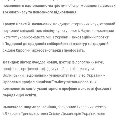
посилення її національно-патріотичної спрямованості в умовах
воєнного часу та повоєнного відновлення.
Трачук Олексій Васильович
, кандидат історичних наук, старший
науковий співробітник відділу культурології, Науково-дослідний
інститут українознавста МОН України –
Інноваційний проєкт
«Подорожі до прадавніх хліборобських культур та традицій
східної Європи», археоетнопарки і профосвіта.
Давидюк Віктор Феодосійович,
доктор філологічних наук,
професор, професор кафедри української літератури,
Волинський національний університет імені Лесі Українки –
Проблема професіоналізації змісту загальноосвітніх
компонентів соціогуманітарного профілю в системі фахової і
передвищої
освіти.
Смолякова Людмила Іванівна
, засновник і керівник музею
«Дивосвіт Трипілля», член Спілки Дизайнерів України, член