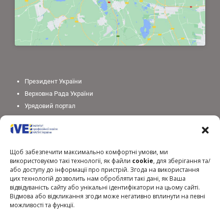
Президент України
Верховна Рада України
Урядовий портал
Законодавство України
Міністерство освіти і науки України
Національна академія педагогічних наук України
Щоб забезпечити максимально комфортні умови, ми
використовуємо такі технології, як файли
cookie
, для зберігання та/
або доступу до інформації про пристрій. Згода на використання
цих технологій дозволить нам обробляти такі дані, як Ваша
відвідуваність сайту або унікальні ідентифікатори на цьому сайті.
Відмова або відкликання згоди може негативно вплинути на певні
можливості та функції.