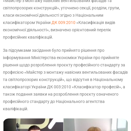
«Майстер з монтажу навісних вентильованих фасадів та
світлопрозорих конструкцій», уточнено секції, розділи, групи,
класи економічної діяльності згідно з Національним
класифікатором України
ДК 009:2010
«Класифікація видів
економічної діяльності», визначено орієнтовний перелік
професійних кваліфікацій.
За підсумками засідання було прийнято рішення про
інформування Міністерства економіки України про прийняте
рішення щодо розроблення проєкту професійного стандарту за
професією «Майстер з монтажу навісних вентильованих фасадів
та світлопрозорих конструкцій», що відсутня в Національному
класифікаторі України ДК 003:2010 «Класифікатор професій», а
також подання заявки на розроблення проєкту означеного
професійного стандарту до Національного агентства
кваліфікацій.