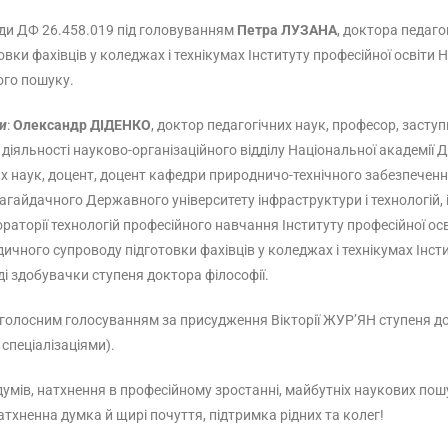
ради ДФ 26.458.019 під головуванням
Петра ЛУЗАНА
, доктора педаго
вки фахівців у коледжах і технікумах Інституту професійної освіти
ого пошуку.
и
:
Олександр ДІДЕНКО
, доктор педагогічних наук, професор, засту
 діяльності науково-організаційного відділу Національної академії 
их наук, доцент, доцент кафедри природничо-технічного забезпеченн
агайдачного Державного університету інфраструктури і технологій, 
ораторії технологій професійного навчання Інституту професійної о
дичного супроводу підготовки фахівців у коледжах і технікумах Інст
ді здобувачки ступеня доктора філософії.
голосним голосуванням за присудження Вікторії ЖУР’ЯН ступеня док
 спеціалізаціями).
думів, натхнення в професійному зростанні, майбутніх наукових пош
натхненна думка й щирі почуття, підтримка рідних та колег!