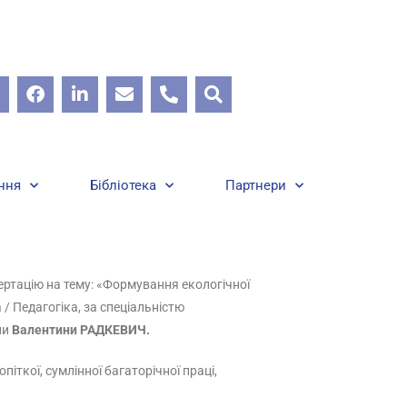
ння
Бібліотека
Партнери
ертацію на тему: «Формування екологічної
 / Педагогіка, за спеціальністю
ни
Валентини РАДКЕВИЧ.
піткої, сумлінної багаторічної праці,