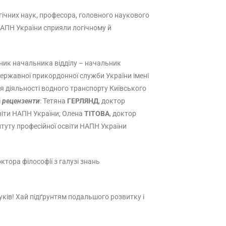
гічних наук, професора, головного наукового
 НАПН України сприяли логічному й
пник начальника відділу – начальник
Державної прикордонної служби України імені
я діяльності водного транспорту Київського
і
рецензенти
: Тетяна
ГЕРЛЯНД
, доктор
світи НАПН України; Олена
ТІТОВА
, доктор
итуту професійної освіти НАПН України
тора філософії з галузі знань
уків! Хай підґрунтям подальшого розвитку і