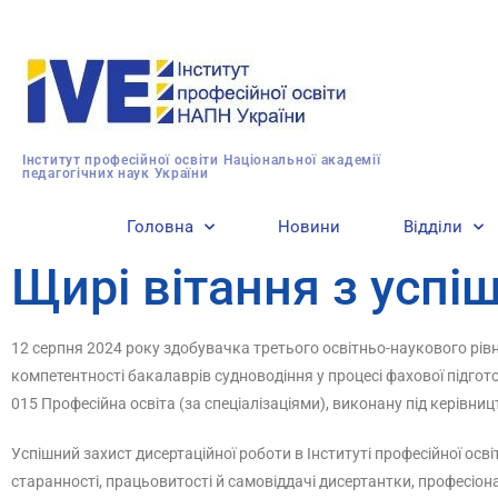
Інститут професійної освіти Національної академії
педагогічних наук України
Головна
Новини
Відділи
Щирі вітання з успі
12 серпня 2024 року здобувачка третього освітньо-наукового рі
компетентності бакалаврів судноводіння у процесі фахової підготов
015 Професійна освіта (за спеціалізаціями), виконану під керівн
Успішний захист дисертаційної роботи в Інституті професійної освіт
старанності, працьовитості й самовіддачі дисертантки, професіона