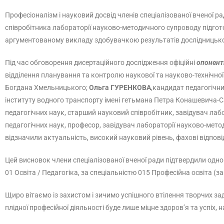
Професіоналізм і науковий досвід членів спеціалізованої вченої 
співробітника лабораторії науково-методичного супроводу підгото
аргументованому викладу здобувачкою результатів дослідницьк
Під час обговорення дисертаційного дослідження офіційні
опонент
відділення планування та контролю наукової та науково-технічної
Богдана Хмельницького;
Ольга ГУРЕНКОВА
,кандидат педагогічн
інституту водного транспорту імені гетьмана Петра Конашевича-С
педагогічних наук, старший науковий співробітник, завідувач лаб
педагогічних наук, професор, завідувач лабораторії науково-мето
відзначили актуальність, високий науковий рівень, фахові відпові
Цей висновок члени спеціалізованої вченої ради підтвердили одно
01 Освіта / Педагогіка, за спеціальністю 015 Професійна освіта (за
Щиро вітаємо із захистом і зичимо успішного втілення творчих за
плідної професійної діяльності буде лише міцне здоров’я та успіх, 