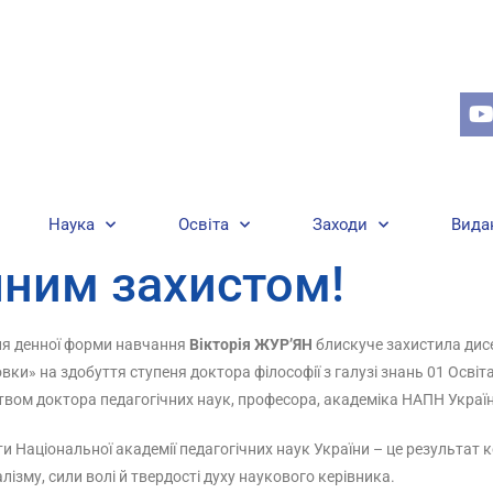
Наука
Освіта
Заходи
Вида
шним захистом!
вня денної форми навчання
Вікторія
ЖУР’ЯН
блискуче захистила дис
ки» на здобуття ступеня доктора філософії з галузі знань 01 Освіта
ицтвом доктора педагогічних наук, професора, академіка НАПН Украї
и Національної академії педагогічних наук України – це результат ко
лізму, сили волі й твердості духу наукового керівника.