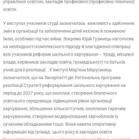
управління освітою, закладів професійної (професійно-технічної)
освіти.
У виступах учасників студії зазначалась важливість здійснення
змін в організації та забезпеченні дітей якісною й поживною
їжею, особливо під час війни. Зокрема Юрій Гузинець наголосив
на необхідності комплексного підходу й злагодженої співпраці
всіх учасників реформи шкільного харчування – Уряду, місцевої
влади, керівників закладів освіти, громадськості та батьків
учнів для її реалізації. У виступі Мар’яни Марусинець
зазначалося, що на Закарпатті діє Регіональна програма
реалізації Стратегії реформування шкільного харчування на
період до 2027 року, що охоплює створення безпечного
освітнього середовища, підвищення рівня організації
харчування, збільшення кількості учнів, охоплених гарячим
харчуванням, створення модернізованих харчоблоків із
сучасним обладнанням тощо. Вона навела оперативну
інформацію від громад: цього року в закладах освіти