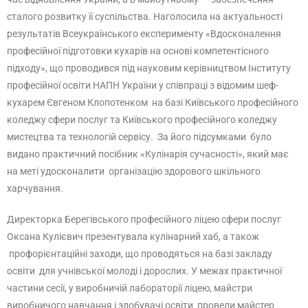
сталого розвитку її суспільства. Наголосила на актуальності
результатів Всеукраїнського експерименту «Вдосконалення
професійної підготовки кухарів на основі компетентісного
підходу», що проводився під науковим керівництвом Інституту
професійної освіти НАПН України у співпраці з відомим шеф-
кухарем Євгеном Клопотенком на базі Київського професійного
коледжу сфери послуг та Київського професійного коледжу
мистецтва та технологій сервісу. За його підсумками було
видано практичний посібник «Кулінарія сучасності», який має
на меті удосконалити організацію здорового шкільного
харчування.
Директорка Берегівського професійного ліцею сфери послуг
Оксана Кулієвич презентувала кулінарний хаб, а також
профорієнтаційні заходи, що проводяться на базі закладу
освіти для учнівської молоді і дорослих. У межах практичної
частини сесії, у виробничій лабораторії ліцею, майстри
виробничого навчання і здобувачі освіти провели майстер