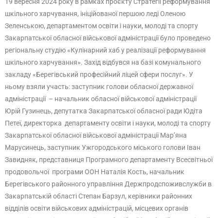
19 вересня 2024 року в рамках проєкту Стратегії реформування
шкільного харчування, ініційованої першою леді Оленою
Зеленською, департаментом освіти і науки, молоді та спорту
Закарпатської обласної військової адміністрації було проведено
регіональну студію «Кулінарний хаб у реалізації реформування
шкільного харчування». Захід відбувся на базі комунального
закладу «Берегівський професійний ліцей сфери послуг». У
ньому взяли участь: заступник голови обласної державної
адміністрації – начальник обласної військової адміністрації
Юрій Гузинець, депутатка Закарпатської обласної ради Юдіта
Петеї, директорка департаменту освіти і науки, молоді та спорту
Закарпатської обласної військової адміністрації Мар’яна
Марусинець, заступник Ужгородського міського голови Іван
Завидняк, представниця Програмного департаменту Всесвітньої
продовольчої програми ООН Наталія Кость, начальник
Берегівського районного управління Держпродспоживслужби в
Закарпатській області Степан Барзул, керівники районних
відділів освіти військових адміністрацій, місцевих органів