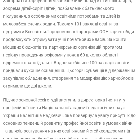
Закарпаття харчуванням забезпечили понад 51 тис. школярів,
зокрема дітей-сиріт і дітей, позбавлених батьківського
піклування, з особливими освітніми потребами та дітей із
малозабезпечених родин. Також у 101 закладі освіти за
підтримки Всесвітньої продовольчої програми ООН гарячі обіди
продовжують отримувати учні початкових класів. За кошти
місцевих бюджетів та партнерських організацій протягом
періоду проведення реформи у понад 60 школах області
відремонтовано їдальні. Водночас більше 100 закладів освіти
придбали кухонне оснащення. Цьогоріч субвенції від держави на
закупівлю обладнання, створення та модернізацію харчоблоків
отримали ще дві школи.
Під час основної сесії студії виступила директорка Інституту
професійної освіти Національної академії педагогічних наук
України Валентина Радкевич, яка привернула увагу присутніх до
основних тенденцій розвитку професійної освіти в умовах війни
та шляхів реагування на них освітянами й стейкхолдерами під
час відновлення України, а в майбутньому – забезпечення