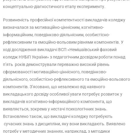
концептуально-діагностичного етапу експерименту.
Розвиненість професійної компетентності викладачів коледжу
визначалася за мотиваційно-ціннісним, когнітивно-
інформаційним, поведінково-діяльнісним, особистісно-
рефлексивним та емоційно-вольовим рівнями компонентів. У
ході дослідження викладачі ВСП «Немішаївський фаховий
коледж НУБіП України» з педагогічним досвідом роботи понад
п’ять років демонстрували переважно високий рівень
сформованості мотиваційно-ціннісного, поведінково-
діяльнісного, особистісно-рефлексивного та емоційно-вольового
компонентів. З’ясовано, що незалежно від наявного
викладацького досвіду особливої уваги потребує розвиток у
викладачів когнітивно-інформаційного компонента, що
виявляється, зокрема у нестачі психологічних знань.
Встановлено також, що викладачі коледжу потребують
сучасних знань з дисципліни, яку вони викладають. Виявлено
потребу у методичних знаннях, наприклад, з методики