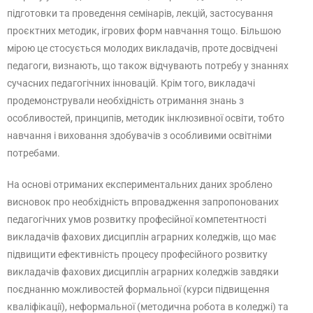
підготовки та проведення семінарів, лекцій, застосування
проєктних методик, ігрових форм навчання тощо. Більшою
мірою це стосується молодих викладачів, проте досвідчені
педагоги, визнають, що також відчувають потребу у знаннях
сучасних педагогічних інновацій. Крім того, викладачі
продемонстрували необхідність отримання знань з
особливостей, принципів, методик інклюзивної освіти, тобто
навчання і виховання здобувачів з особливими освітніми
потребами.
На основі отриманих експериментальних даних зроблено
висновок про необхідність впровадження запропонованих
педагогічних умов розвитку професійної компетентності
викладачів фахових дисциплін аграрних коледжів, що має
підвищити ефективність процесу професійного розвитку
викладачів фахових дисциплін аграрних коледжів завдяки
поєднанню можливостей формальної (курси підвищення
кваліфікації), неформальної (методична робота в коледжі) та