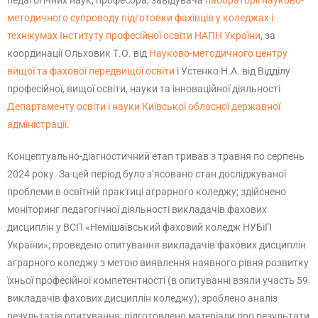
педагогічних наук, професора, завідувача
лабораторії науково-
методичного супроводу підготовки фахівців у коледжах і
технікумах Інституту професійної освіти НАПН України
, за
координації Ольховик Т.О. від
Науково-методичного центру
вищої та фахової передвищої освіти
і Устенко Н.А. від Відділу
професійної, вищої освіти, науки та інноваційної діяльності
Департаменту освіти і науки Київської обласної державної
адміністрації
.
Концептуально-діагностичний етап тривав з травня по серпень
2024 року. За цей період було з’ясовано стан досліджуваної
проблеми в освітній практиці аграрного коледжу; здійснено
моніторинг педагогічної діяльності викладачів фахових
дисциплін у ВСП «Немішаївський фаховий коледж НУБіП
України»; проведено опитування викладачів фахових дисциплін
аграрного коледжу з метою виявлення наявного рівня розвитку
їхньої професійної компетентності (в опитуванні взяли участь 59
викладачів фахових дисциплін коледжу); зроблено аналіз
результатів опитування; підготовлено матеріали про результати