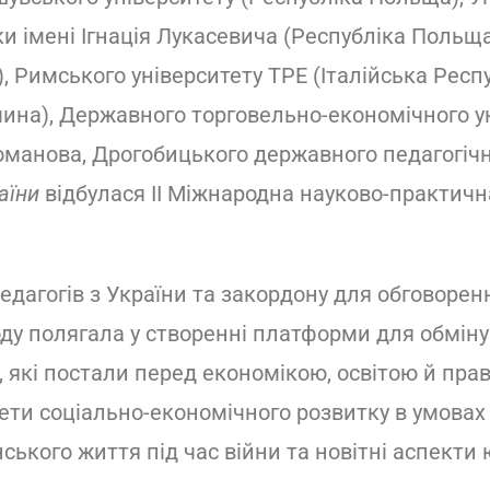
ки імені Ігнація Лукасевича (Республіка Польща
, Римського університету ТРЕ (Італійська Респу
а), Державного торговельно-економічного уні
манова, Дрогобицького державного педагогічно
аїни
відбулася ІІ Міжнародна науково-практичн
 педагогів з України та закордону для обговор
оду полягала у створенні платформи для обміну
, які постали перед економікою, освітою й п
ети соціально-економічного розвитку в умовах 
нського життя під час війни та новітні аспекти