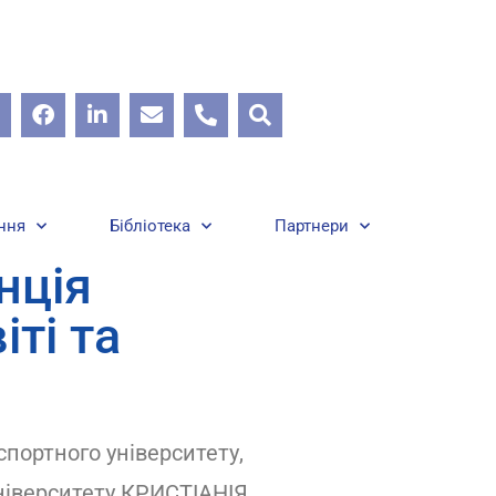
ння
Бібліотека
Партнери
нція
іті та
спортного університету,
ніверситету КРИСТІАНІЯ