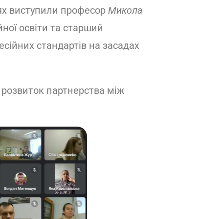
нях виступили професор
Микола
ної освіти та старший
сійних стандартів на засадах
и розвиток партнерства між