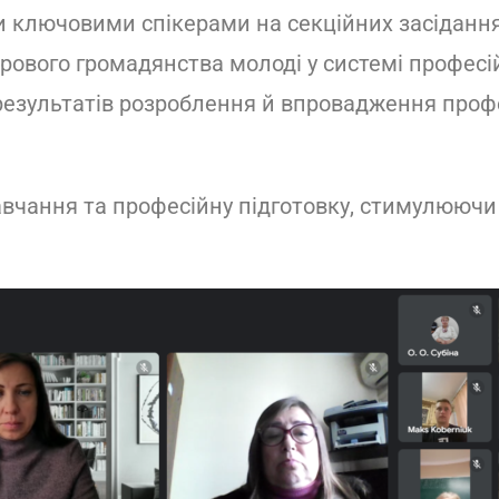
їни ключовими спікерами на секційних засідан
ового громадянства молоді у системі професій
результатів розроблення й впровадження профе
навчання та професійну підготовку, стимулююч