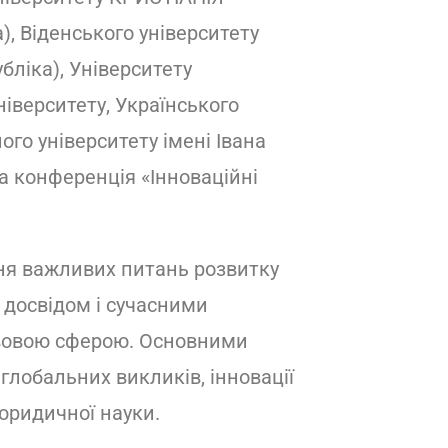
), Віденського університету
бліка), Університету
верситету, Українського
го університету імені Івана
а конференція «Інноваційні
ення важливих питань розвитку
 досвідом і сучасними
равовою сферою. Основними
глобальних викликів, інновації
 юридичної науки.