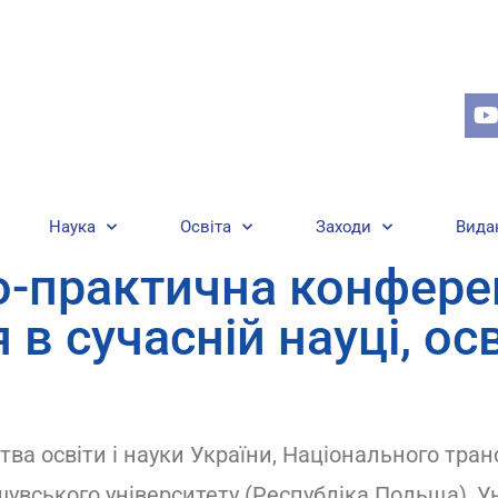
Наука
Освіта
Заходи
Вида
-практична конфере
в сучасній науці, осв
тва освіти і науки України, Національного тран
увського університету (Республіка Польща), У