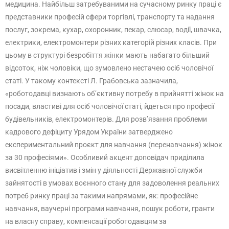
медицина. Найбільш затребуваними на сучасному ринку праці є
представники професій сфери торгівлі, транспорту та надання
послуг, зокрема, кухар, охоронник, пекар, слюсар, водії, швачка,
електрики, електромонтери різних категорій різних класів. При
цьому в структурі безробіття жінки мають набагато більший
відсоток, ніж чоловіки, що зумовлено нестачею осіб чоловічої
статі. У такому контексті Л. Грабовська зазначила,
«роботодавці визнають об’єктивну потребу в прийнятті жінок на
посади, властиві для осіб чоловічої статі, йдеться про професії
будівельників, електромонтерів. Для розв’язання проблеми
кадрового дефіциту Урядом України затверджено
експериментальний проєкт для навчання (перенавчання) жінок
за 30 професіями». Особливий акцент доповідач приділила
висвітленню ініціатив і змін у діяльності Державної служби
зайнятості в умовах воєнного стану для задоволення реальних
потреб ринку праці за такими напрямами, як: професійне
навчання, ваучерні програми навчання, пошук роботи, гранти
на власну справу, компенсації роботодавцям за