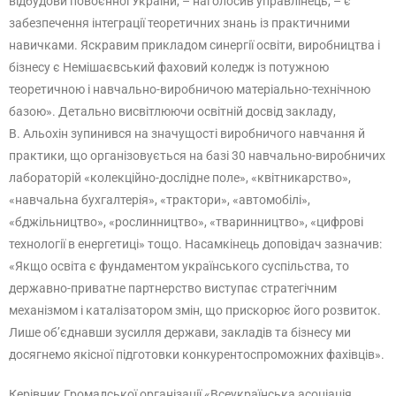
відбудови повоєнної України, – наголосив управлінець, – є
забезпечення інтеграції теоретичних знань із практичними
навичками. Яскравим прикладом синергії освіти, виробництва і
бізнесу є Немішаєвський фаховий коледж із потужною
теоретичною і навчально-виробничою матеріально-технічною
базою». Детально висвітлюючи освітній досвід закладу,
В. Альохін зупинився на значущості виробничого навчання й
практики, що організовується на базі 30 навчально-виробничих
лабораторій «колекційно-дослідне поле», «квітникарство»,
«навчальна бухгалтерія», «трактори», «автомобілі»,
«бджільництво», «рослинництво», «тваринництво», «цифрові
технології в енергетиці» тощо. Насамкінець доповідач зазначив:
«Якщо освіта є фундаментом українського суспільства, то
державно-приватне партнерство виступає стратегічним
механізмом і каталізатором змін, що прискорює його розвиток.
Лише об’єднавши зусилля держави, закладів та бізнесу ми
досягнемо якісної підготовки конкурентоспроможних фахівців».
Керівник Громадської організації «Всеукраїнська асоціація