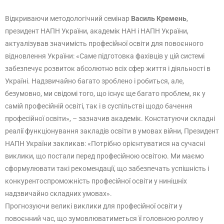
Відкриваючи методологічний семінар
Василь Кремень
,
президент НАПН України, академік НАН і НАПН України,
актуалізував значимість професійної освіти для повоєнного
відновлення України: «Саме підготовка фахівців у цій системі
забезпечує розвиток абсолютно всіх сфер життя і діяльності в
Україні. Надзвичайно багато зроблено і робиться, але,
безумовно, ми свідомі того, що існує ще багато проблем, як у
самій професійній освіті, так і в суспільстві щодо бачення
професійної освіти», – зазначив академік. Констатуючи складні
реалії функціонування закладів освіти в умовах війни, Президент
НАПН України закликав: «Потрібно орієнтуватися на сучасні
виклики, що постали перед професійною освітою. Ми маємо
сформулювати такі рекомендації, що забезпечать успішність і
конкурентоспроможність професійної освіти у нинішніх
надзвичайно складних умовах».
Прогнозуючи великі виклики для професійної освіти у
повоєнний час, що зумовлюватиметься її головною роллю у