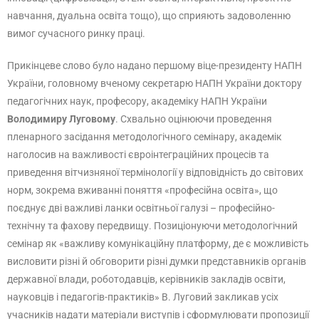
навчання, дуальна освіта тощо), що сприяють задоволенню
вимог сучасного ринку праці.
Прикінцеве слово було надано першому віце-президенту НАПН
України, головному вченому секретарю НАПН України доктору
педагогічних наук, професору, академіку НАПН України
Володимиру Луговому
. Схвально оцінюючи проведення
пленарного засідання методологічного семінару, академік
наголосив на важливості євроінтеграційних процесів та
приведення вітчизняної термінології у відповідність до світових
норм, зокрема вживанні поняття «професійна освіта», що
поєднує дві важливі ланки освітньої галузі – професійно-
технічну та фахову передвищу. Позиціонуючи методологічний
семінар як «важливу комунікаційну платформу, де є можливість
висловити різні й обговорити різні думки представників органів
державної влади, роботодавців, керівників закладів освіти,
науковців і педагогів-практиків» В. Луговий закликав усіх
учасників надати матеріали виступів і сформулювати пропозиції