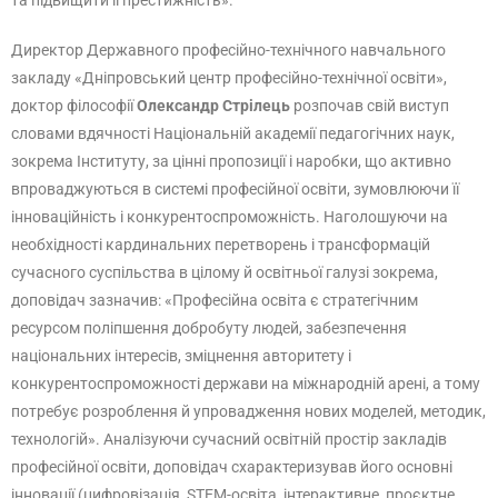
та підвищити її престижність».
Директор Державного професійно-технічного навчального
закладу «Дніпровський центр професійно-технічної освіти»,
доктор філософії
Олександр Стрілець
розпочав свій виступ
словами вдячності Національній академії педагогічних наук,
зокрема Інституту, за цінні пропозиції і наробки, що активно
впроваджуються в системі професійної освіти, зумовлюючи її
інноваційність і конкурентоспроможність. Наголошуючи на
необхідності кардинальних перетворень і трансформацій
сучасного суспільства в цілому й освітньої галузі зокрема,
доповідач зазначив: «Професійна освіта є стратегічним
ресурсом поліпшення добробуту людей, забезпечення
національних інтересів, зміцнення авторитету і
конкурентоспроможності держави на міжнародній арені, а тому
потребує розроблення й упровадження нових моделей, методик,
технологій». Аналізуючи сучасний освітній простір закладів
професійної освіти, доповідач схарактеризував його основні
інновації (цифровізація, STEM-освіта, інтерактивне, проєктне