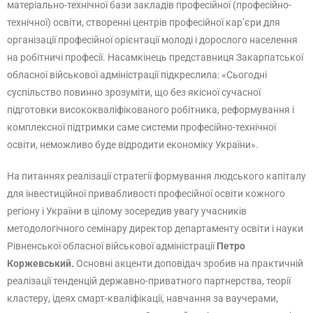
матеріально-технічної бази закладів професійної (професійно-
технічної) освіти, створенні центрів професійної кар’єри для
організації професійної орієнтації молоді і дорослого населення
на робітничі професії. Насамкінець представниця Закарпатської
обласної військової адміністрації підкреслила: «Сьогодні
суспільство повинно зрозуміти, що без якісної сучасної
підготовки висококваліфікованого робітника, реформування і
комплексної підтримки саме системи професійно-технічної
освіти, неможливо буде відродити економіку України».
На питаннях реалізації стратегії формування людського капіталу
для інвестиційної привабливості професійної освіти кожного
регіону і України в цілому зосередив увагу учасників
методологічного семінару директор департаменту освіти і науки
Рівненської обласної військової адміністрації
Петро
Коржевський.
Основні акценти доповідач зробив на практичній
реалізації тенденцій державно-приватного партнерства, теорії
кластеру, ідеях смарт-кваліфікації, навчання за ваучерами,