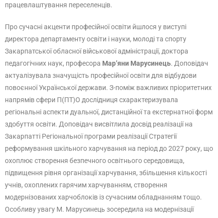
працевлаштування переселенців.
Про сучасні акценти професійної освіти йшлося у виступі
директора департаменту освіти і науки, молоді та спорту
Закарпатської обласної військової адміністрації, доктора
педагогічних наук, професора
Мар’яни Марусинець
. Доповідач
актуалізувала значущість професійної освіти для відбудови
повоєнної Української держави. З-поміж важливих пріоритетних
напрямів сфери П(ПТ)О дослідниця схарактеризувала
регіональні аспекти дуальної, дистанційної та екстернатної форм
здобуття освіти. Доповідач висвітлила досвід реалізації на
Закарпатті Регіональної програми реалізації Стратегії
реформування шкільного харчування на період до 2027 року, що
охоплює створення безпечного освітнього середовища,
підвищення рівня організації харчування, збільшення кількості
учнів, охоплених гарячим харчуванням, створення
модернізованих харчоблоків із сучасним обладнанням тощо.
Особливу увагу М. Марусинець зосередила на модернізації