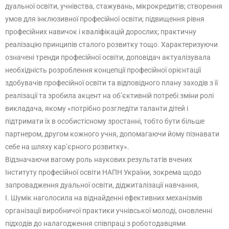
дуальної освіти, учнівства, стажувань, мікрокредитів; створення
умов для інклюзивної професійної освіти; підвищення рівня
професійних навичок і кваліфікацій дорослих; практичну
реалізацію принципів сталого розвитку тощо. Характеризуючи
означені тренди професійної освіти, доповідач актуалізувала
необхідність розроблення концепції професійної орієнтації
здобувачів професійної освіти та відповідного плану заходів з її
реалізації та зробила акцент на об’єктивній потребі зміни ролі
викладача, якому «потрібно розгледіти таланти дітей і
підтримати їх в особистісному зростанні, тобто бути більше
партнером, другом кожного учня, допомагаючи йому пізнавати
себе на шляху кар’єрного розвитку».
Відзначаючи вагому роль наукових результатів вчених
Інституту професійної освіти НАПН України, зокрема щодо
запровадження дуальної освіти, діджиталізації навчання,
І. Шумік наголосила на віднайденні ефективних механізмів
організації виробничої практики учнівської молоді, оновленні
підходів до налагодження співпраці з роботодавцями.