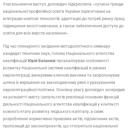
Узагальнюючи виступ, доповідач підкреслила: «сучасні тренди
національної професійної освіти України зорієнтовані на
інтеграцію новітніх технологій, адаптацію до потреб ринку праці,
підвищення якості навчання, а також забезпечення доступу до
освіти для всіх верств населення».
Під час пленарного засідання методологічного семінару
кандидат технічних наук, голова Національного агентства
кваліфікацій
Юрій Баланюк
проаналізував особливості
розвитку Національної системи кваліфікацій в умовах
євроінтеграції, виокремив ключові виклики та запропонував
шляхи їх вирішення на законодавчому рівні з урахуванням
євроінтеграційної політики. Основну увагу доповідач зосередив
на розкритті змісту і результатів реалізації основних функцій
діяльності Національного агентства кваліфікацій у контексті
кожного етапу розвитку людського капіталу, а саме:
розроблення нормативно-правових актів, підзаконних актів,
пропозицій до законопроєктів, що стосуються національної