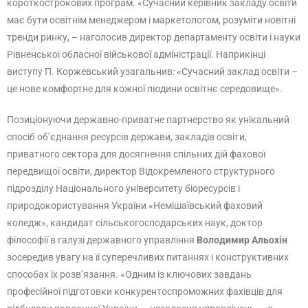
короткострокових програм. «Сучасний керівник закладу освіти
має бути освітнім менеджером і маркетологом, розуміти новітні
тренди ринку, – наголосив директор департаменту освіти і науки
Рівненської обласної військової адміністрації. Наприкінці
виступу П. Коржевський узагальнив: «Сучасний заклад освіти –
це нове комфортне для кожної людини освітнє середовище».
Позиціонуючи державно-приватне партнерство як унікальний
спосіб об’єднання ресурсів держави, закладів освіти,
приватного сектора для досягнення спільних дій фахової
передвищої освіти, директор Відокремленого структурного
підрозділу Національного університету біоресурсів і
природокористування України «Немішаївський фаховий
коледж», кандидат сільськогосподарських наук, доктор
філософії в галузі державного управління
Володимир Альохін
зосередив увагу на її суперечливих питаннях і конструктивних
способах їх розв’язання. «Одним із ключових завдань
професійної підготовки конкурентоспроможних фахівців для