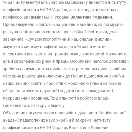
України» презентувала учасникам семінару директор Інституту
професійної освіти НАПН України, доктор педагогічних наук,
професор, академік НАПН України
Валентина Радкевич
.
Проаналізувавши світові й національні виклики, на які мусить
реагувати вітчизняна система професійної освіти, академік
зазначила: «Сучасні геополітичні й національні виклики
змушують систему професійної освіти України вчитися
оперативно реагувати на трансформацію не лише вітчизняного,
але й європейських ринків праці». Особливий наголос доповідач
зробила на думці, що за нинішніх екстремальних цивілізаційних
обставин реалізація включених до Плану відновлення України
національних освітніх проєктів є можливою тільки на основі
об’єднання зусиль наукової і педагогічної громадськості,
покращення координації їх діяльності з роботою влади,
громадського сектору й бізнесу.
Об’єктивно аргументуючи важливість діяльності Національної
академії педагогічних наук України й зокрема Інституту
професійної освіти НАПН України, Валентина Радкевич