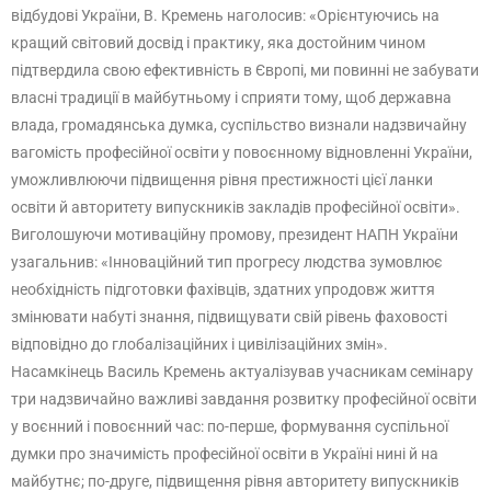
відбудові України, В. Кремень наголосив: «Орієнтуючись на
кращий світовий досвід і практику, яка достойним чином
підтвердила свою ефективність в Європі, ми повинні не забувати
власні традиції в майбутньому і сприяти тому, щоб державна
влада, громадянська думка, суспільство визнали надзвичайну
вагомість професійної освіти у повоєнному відновленні України,
уможливлюючи підвищення рівня престижності цієї ланки
освіти й авторитету випускників закладів професійної освіти».
Виголошуючи мотиваційну промову, президент НАПН України
узагальнив: «Інноваційний тип прогресу людства зумовлює
необхідність підготовки фахівців, здатних упродовж життя
змінювати набуті знання, підвищувати свій рівень фаховості
відповідно до глобалізаційних і цивілізаційних змін».
Насамкінець Василь Кремень актуалізував учасникам семінару
три надзвичайно важливі завдання розвитку професійної освіти
у воєнний і повоєнний час: по-перше, формування суспільної
думки про значимість професійної освіти в Україні нині й на
майбутнє; по-друге, підвищення рівня авторитету випускників