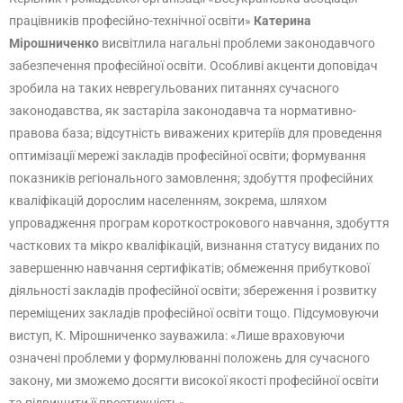
працівників професійно-технічної освіти»
Катерина
Мірошниченко
висвітлила нагальні проблеми законодавчого
забезпечення професійної освіти. Особливі акценти доповідач
зробила на таких неврегульованих питаннях сучасного
законодавства, як застаріла законодавча та нормативно-
правова база; відсутність виважених критеріїв для проведення
оптимізації мережі закладів професійної освіти; формування
показників регіонального замовлення; здобуття професійних
кваліфікацій дорослим населенням, зокрема, шляхом
упровадження програм короткострокового навчання, здобуття
часткових та мікро кваліфікацій, визнання статусу виданих по
завершенню навчання сертифікатів; обмеження прибуткової
діяльності закладів професійної освіти; збереження і розвитку
переміщених закладів професійної освіти тощо. Підсумовуючи
виступ, К. Мірошниченко зауважила: «Лише враховуючи
означені проблеми у формулюванні положень для сучасного
закону, ми зможемо досягти високої якості професійної освіти