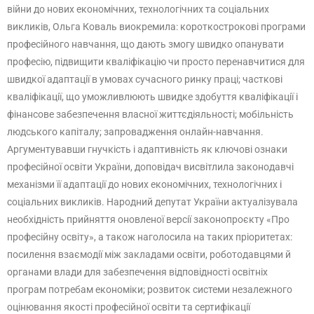
війни до нових економічних, технологічних та соціальних
викликів, Ольга Коваль виокремила: короткострокові програми
професійного навчання, що дають змогу швидко опанувати
професію, підвищити кваліфікацію чи просто перенавчитися для
швидкої адаптації в умовах сучасного ринку праці; часткові
кваліфікації, що уможливлюють швидке здобуття кваліфікації і
фінансове забезпечення власної життєдіяльності; мобільність
людського капіталу; запровадження онлайн-навчання.
Аргументувавши гнучкість і адаптивність як ключові ознаки
професійної освіти України, доповідач висвітлила законодавчі
механізми її адаптації до нових економічних, технологічних і
соціальних викликів. Народний депутат України актуалізувала
необхідність прийняття оновленої версії законопроєкту «Про
професійну освіту», а також наголосила на таких пріоритетах:
посилення взаємодії між закладами освіти, роботодавцями й
органами влади для забезпечення відповідності освітніх
програм потребам економіки; розвиток системи незалежного
оцінювання якості професійної освіти та сертифікації