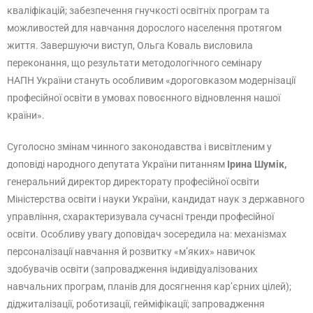
кваліфікацій; забезпечення гнучкості освітніх програм та
можливостей для навчання дорослого населення протягом
життя. Завершуючи виступ, Ольга Коваль висловила
переконання, що результати методологічного семінару
НАПН України стануть особливим «дороговказом модернізації
професійної освіти в умовах повоєнного відновлення нашої
країни».
Суголосно змінам чинного законодавства і висвітленим у
доповіді народного депутата України питанням
Ірина Шумік,
генеральний директор директорату професійної освіти
Міністерства освіти і науки України, кандидат наук з державного
управління, схарактеризувала сучасні тренди професійної
освіти. Особливу увагу доповідач зосередила на: механізмах
персоналізації навчання й розвитку «м’яких» навичок
здобувачів освіти (запровадження індивідуалізованих
навчальних програм, планів для досягнення кар’єрних цілей);
діджиталізації, роботизації, гейміфікації; запровадження