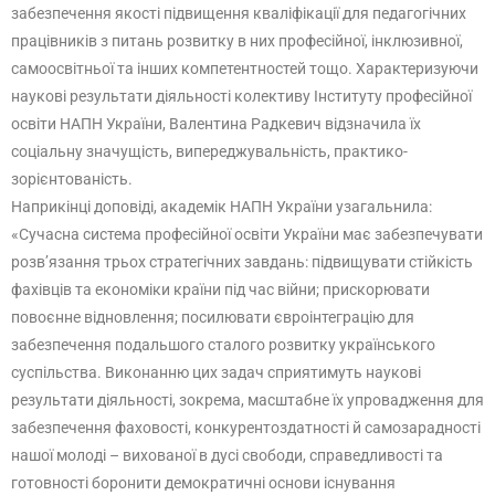
забезпечення якості підвищення кваліфікації для педагогічних
працівників з питань розвитку в них професійної, інклюзивної,
самоосвітньої та інших компетентностей тощо. Характеризуючи
наукові результати діяльності колективу Інституту професійної
освіти НАПН України, Валентина Радкевич відзначила їх
соціальну значущість, випереджувальність, практико-
зорієнтованість.
Наприкінці доповіді, академік НАПН України узагальнила:
«Сучасна система професійної освіти України має забезпечувати
розв’язання трьох стратегічних завдань: підвищувати стійкість
фахівців та економіки країни під час війни; прискорювати
повоєнне відновлення; посилювати євроінтеграцію для
забезпечення подальшого сталого розвитку українського
суспільства. Виконанню цих задач сприятимуть наукові
результати діяльності, зокрема, масштабне їх упровадження для
забезпечення фаховості, конкурентоздатності й самозарадності
нашої молоді – вихованої в дусі свободи, справедливості та
готовності боронити демократичні основи існування