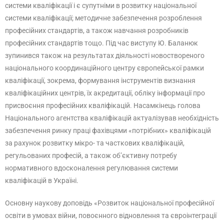
системи кваліфікації і є супутніми в розвитку національної
системи кваліфікації; методичне забезпечення розроблення
професійних стандартів, а також навчання розробників
професійних стандартів тощо. Під час виступу Ю. Баланюк
зупинився також на результатах діяльності новоствореного
національного координаційного центру європейської рамки
кваліфікації, зокрема, формування інструментів визнання
кваліфікаційних центрів, їх акредитації, обліку інформації про
присвоєння професійних кваліфікацій. Насамкінець голова
Національного агентства кваліфікацій актуалізував необхідність
забезпечення ринку праці фахівцями «потрібних» кваліфікацій
за рахунок розвитку мікро- та часткових кваліфікацій,
регульованих професій, а також об’єктивну потребу
нормативного вдосконалення регулювання системи
кваліфікацій в Україні.
Основну наукову доповідь «Розвиток національної професійної
освіти в умовах війни, повоєнного відновлення та євроінтеграції