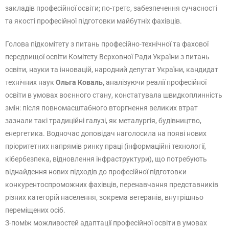
закладів професійної освіти; по-третє, забезпечення сучасності
та якості професійної підготовки майбутніх фахівців.
Голова підкомітету з питань професійно-технічної та фахової
передвищої освіти Комітету Верховної Ради України з питань
освіти, науки та інновацій, народний депутат України, кандидат
технічних наук
Ольга Коваль,
аналізуючи реалії професійної
освіти в умовах воєнного стану, констатувала швидкоплинність
змін: після повномасштабного вторгнення великих втрат
зазнали такі традиційні галузі, як металургія, будівництво,
енергетика. Водночас доповідач наголосила на появі нових
пріоритетних напрямів ринку праці (інформаційні технології,
кібербезпека, відновлення інфраструктури), що потребують
віднайдення нових підходів до професійної підготовки
конкурентоспроможних фахівців, перенавчання представників
різних категорій населення, зокрема ветеранів, внутрішньо
переміщених осіб.
З-поміж можливостей адаптації професійної освіти в умовах