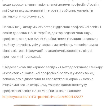
щодо вдосконалення національної системи професійної освіти,
які будуть акумульовані й інтегровані у збірник матеріалів
методологічного семінару.
Насамкінець академік-секретар Відділення професійної освіти і
освіти дорослих НАПН України, доктор педагогічних наук,
професор, академік НАПН України
Нелля Ничкало
висловила
глибоку вдячність усім учасниками семінару, доповідачам за
цінні, змістовні інформаційно-аналітичні доповіді та цікаві
прогностичні пропозиції.
З відеозаписом пленарного засідання методологічного семінару
«Розвиток національної професійної освіти в умовах війни,
повоєнного відновлення та євроінтеграції України» можна
ознайомитися на офіційному Youtube-каналі Інституту
професійної освіти НАПН України за покликанням:
https://youtu.be/IYeFX1pxdHo?si=uuCozt6O0eLtZAZ7