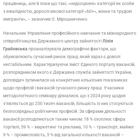
працівниць, але й поки що такі, «недооцінені» категорії як особи
з інвалідністю, дорослі вікової категорії «60+», жінки та трудові
емігранти», – зазначив О. Мірошниченко.
Начальник Управління професійного навчання та міжнародного
співробітництва Державного центру зайнятості
Лілія
Грабовська
проаналізувала демографічні фактори, що
обумовлюють сучасний ринок праці, який зараз є доволі
нестабільним. Характеризуючи зміст Єдиного порталу вакансій,
розпорядником якого є Державна служба зайнятості України,
доповідач зупинилася на конкретних кількісних показниках
щодо професій і вакансій сучасного ринку праці. Учасники
методологічного семінару дізналися, що з 2024 року щодня
з’являється до 250 тисяч вакансій, більшість із них стосуються
безпосередньо робітничих професій. За сферами діяльності
вакансії розподіляються таким чином: 18 % охоплює сфера
торгівлі, 59 % – маркетинг та реклама, 10 % – транспорт, майже
9 % – промисловість, 5 % від загальної кількості вакансій –