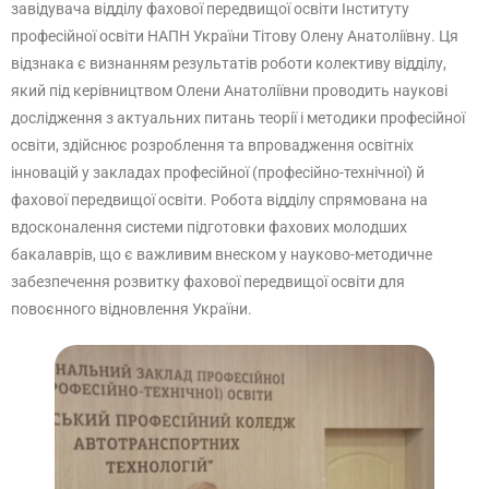
завідувача відділу фахової передвищої освіти Інституту
професійної освіти НАПН України Тітову Олену Анатоліївну. Ця
відзнака є визнанням результатів роботи колективу відділу,
який під керівництвом Олени Анатоліївни проводить наукові
дослідження з актуальних питань теорії і методики професійної
освіти, здійснює розроблення та впровадження освітніх
інновацій у закладах професійної (професійно-технічної) й
фахової передвищої освіти. Робота відділу спрямована на
вдосконалення системи підготовки фахових молодших
бакалаврів, що є важливим внеском у науково-методичне
забезпечення розвитку фахової передвищої освіти для
повоєнного відновлення України.