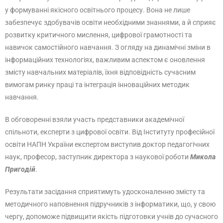
у формуванні якісного освітнього процесу. Вона не лише
забезпечує здобувачів освіти необхідними знаннями, а й сприяє
розвитку критичного мислення, цифрової грамотності та
навичок самостійного навчання. З огляду на динамічні зміни в
інформаційних технологіях, важливим аспектом є оновлення
змісту навчальних матеріалів, їхня відповідність сучасним
вимогам ринку праці та інтеграція інноваційних методик
навчання.
В обговоренні взяли участь представники академічної
спільноти, експерти з цифрової освіти. Від Інституту професійної
освіти НАПН України експертом виступив доктор педагогічних
наук, професор, заступник директора з наукової роботи
Микола
Пригодій
.
Результати засідання сприятимуть удосконаленню змісту та
методичного наповнення підручників з інформатики, що, у свою
чергу, допоможе підвищити якість підготовки учнів до сучасного