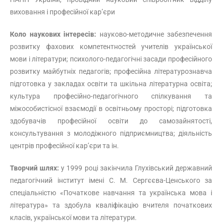
виховання і професійної кар’єри
Коло наукових інтересів:
науково-методичне забезпечення
розвитку фахових компетентностей учителів української
мови і літератури; психолого-педагогічні засади професійного
розвитку майбутніх педагогів; професійна літературознавча
підготовка у закладах освіти та шкільна літературна освіта;
культура професійно-педагогічного спілкування та
міжособистісної взаємодії в освітньому просторі; підготовка
здобувачів професійної освіти до самозайнятості,
консультування з молодіжного підприємництва; діяльність
центрів професійної кар’єри та ін.
Творчий шлях:
у 1999 році закінчила Глухівський державний
педагогічний інститут імені С. М. Сергєєва-Ценського за
спеціальністю «Початкове навчання та українська мова і
література» та здобула кваліфікацію вчителя початкових
класів, української мови та літератури.