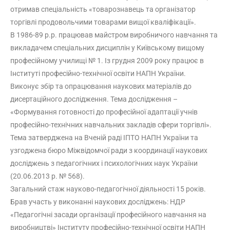
отримав спеціальність «товарознавець та організатор
торгівлі продовольчими товарами вищої кваліфікації».
В 1986-89 р.р. працював майстром виробничого навчання та
викладачем спеціальних дисциплін у Київському вищому
професійному училищі № 1. Із грудня 2009 року працює в
Інституті професійно-технічної освіти НАПН України.
Виконує збір та опрацювання наукових матеріалів до
дисертаційного дослідження. Тема дослідження –
«Формування готовності до професійної адаптації учнів
професійно-технічних навчальних закладів сфери торгівлі».
Тема затверджена на Вченій раді ІПТО НАПН України та
узгоджена бюро Міжвідомчої ради з координації наукових
досліджень з педагогічних і психологічних наук України
(20.06.2013 р. № 568).
Загальний стаж науково-педагогічної діяльності 15 років.
Брав участь у виконанні наукових досліджень: НДР
«Педагогічні засади організації професійного навчання на
виробництві» Інституту професійно-технічної освіти НАПН