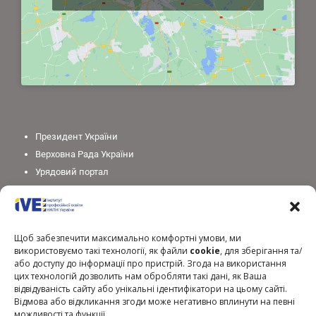
Президент України
Верховна Рада України
Урядовий портал
Законодавство України
Міністерство освіти і науки України
Національна академія педагогічних наук України
Щоб забезпечити максимально комфортні умови, ми
використовуємо такі технології, як файли
cookie
, для зберігання та/
або доступу до інформації про пристрій. Згода на використання
цих технологій дозволить нам обробляти такі дані, як Ваша
відвідуваність сайту або унікальні ідентифікатори на цьому сайті.
Відмова або відкликання згоди може негативно вплинути на певні
можливості та функції.