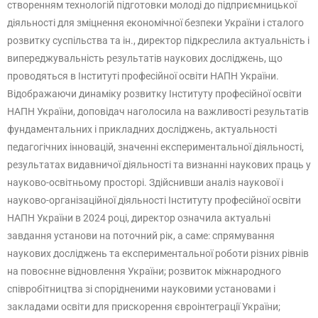
створенням технологій підготовки молоді до підприємницької
діяльності для зміцнення економічної безпеки України і сталого
розвитку суспільства та ін., директор підкреслила актуальність і
випереджувальність результатів наукових досліджень, що
проводяться в Інституті професійної освіти НАПН України.
Відображаючи динаміку розвитку Інституту професійної освіти
НАПН України, доповідач наголосила на важливості результатів
фундаментальних і прикладних досліджень, актуальності
педагогічних інновацій, значенні експериментальної діяльності,
результатах видавничої діяльності та визнанні наукових праць у
науково-освітньому просторі. Здійснивши аналіз наукової і
науково-організаційної діяльності Інституту професійної освіти
НАПН України в 2024 році, директор означила актуальні
завдання установи на поточний рік, а саме: спрямування
наукових досліджень та експериментальної роботи різних рівнів
на повоєнне відновлення України; розвиток міжнародного
співробітництва зі спорідненими науковими установами і
закладами освіти для прискорення євроінтеграції України;