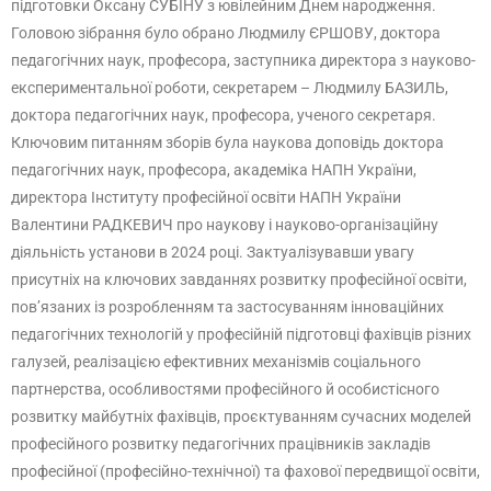
підготовки Оксану СУБІНУ з ювілейним Днем народження.
Головою зібрання було обрано Людмилу ЄРШОВУ, доктора
педагогічних наук, професора, заступника директора з науково-
експериментальної роботи, секретарем – Людмилу БАЗИЛЬ,
доктора педагогічних наук, професора, ученого секретаря.
Ключовим питанням зборів була наукова доповідь доктора
педагогічних наук, професора, академіка НАПН України,
директора Інституту професійної освіти НАПН України
Валентини РАДКЕВИЧ про наукову і науково-організаційну
діяльність установи в 2024 році. Зактуалізувавши увагу
присутніх на ключових завданнях розвитку професійної освіти,
пов’язаних із розробленням та застосуванням інноваційних
педагогічних технологій у професійній підготовці фахівців різних
галузей, реалізацією ефективних механізмів соціального
партнерства, особливостями професійного й особистісного
розвитку майбутніх фахівців, проєктуванням сучасних моделей
професійного розвитку педагогічних працівників закладів
професійної (професійно-технічної) та фахової передвищої освіти,