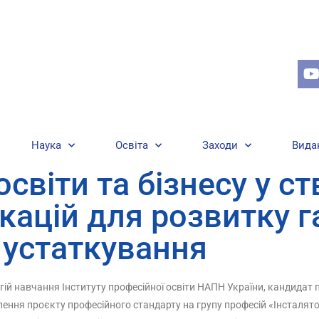
Наука
Освіта
Заходи
Вида
світи та бізнесу у с
кацій для розвитку г
 устаткування
огій навчання Інституту професійної освіти НАПН України, кандидат 
блення проєкту професійного стандарту на групу професій «Інсталя