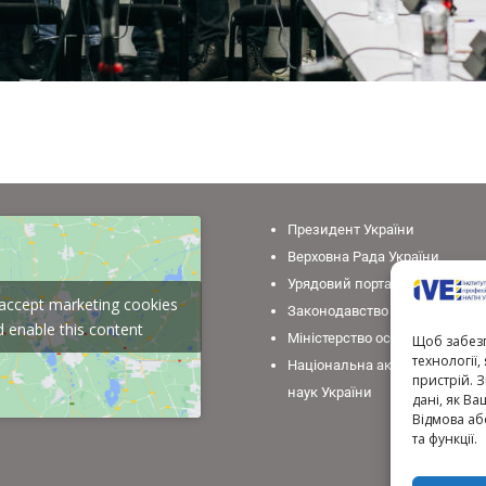
Президент України
Верховна Рада України
Урядовий портал
o accept marketing cookies
Законодавство України
 enable this content
Міністерство освіти і науки У
Щоб забезп
технології
Національна академія педаго
пристрій. 
наук України
дані, як Ва
Відмова аб
та функції.