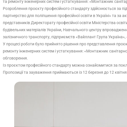
та ремонту інженерних систем і устаткування: «Монтажник санітар
Розроблення проєкту професійного стандарту здійснюється за під
партнерство для поліпшення професійної освіти в Україні» та за акт
представників Директорату професійної освіти Міністерства освіти
будівельних матеріалів України, Навчального центру впровадженн
залізничного транспорту, підприємств «Вайллант Група Україна», «
У процесі роботи було прийнято рішення про представлення проєк
ремонту інженерних систем і устаткування: «Монтажник санітарно-
обговорення.
Із проєктом професійного стандарту можна ознайомитися за по
Пропозиції та зауваження приймаються із 12 березня до 12 квітня 