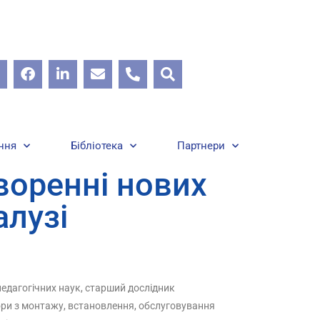
ння
Бібліотека
Партнери
творенні нових
алузі
педагогічних наук, старший дослідник
тори з монтажу, встановлення, обслуговування