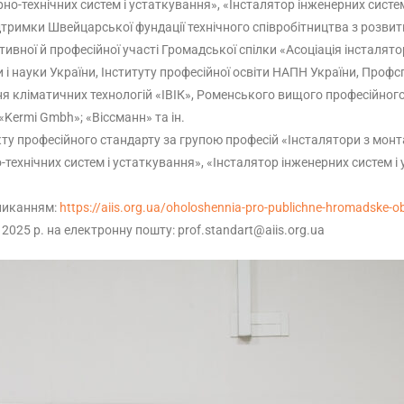
но-технічних систем і устаткування», «Інсталятор інженерних систем
тримки Швейцарської фундації технічного співробітництва з розви
ивної й професійної участі Громадської спілки «Асоціація інсталятор
 і науки України, Інституту професійної освіти НАПН України, Профс
я кліматичних технологій «ІВІК», Роменського вищого професійного
Kermi Gmbh»; «Віссманн» та ін.
ту професійного стандарту за групою професій «Інсталятори з мон
технічних систем і устаткування», «Інсталятор інженерних систем і
кликанням:
https://aiis.org.ua/oholoshennia-pro-publichne-hromadske-o
2025 р. на електронну пошту: prof.standart@aiis.org.ua