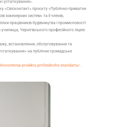
 і устаткування».
тку «Cвісконтакт» проєкту «Публічно-приватне
ів інженерних систем» та її членів,
пілки працівників будівництва і промисловості
 училища, Чернігівського професійного ліцею
тажу, встановлення, обслуговування та
 устаткування» на публічне громадське
bhovorennia-proiektu-profesiinoho-standartu/
.