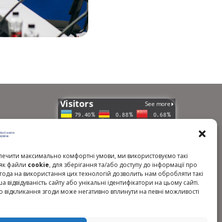
країни
ечити максимально комфортні умови, ми використовуємо такі
, як файли
cookie
, для зберігання та/або доступу до інформації про
гічних
Згода на використання цих технологій дозволить нам обробляти такі
ша відвідуваність сайту або унікальні ідентифікатори на цьому сайті.
о відкликання згоди може негативно вплинути на певні можливості