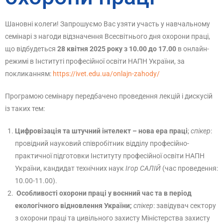
Шановні колеги! Запрошуємо Вас узяти участь у навчальному
семінарі з нагоди відзначення Всесвітнього дня охорони праці,
що відбудеться
28 квітня 2025 року з 10.00 до 17.00
в онлайн-
режимі в Інституті професійної освіти НАПН України, за
покликанням:
https://ivet.edu.ua/onlajn-zahody/
Програмою семінару передбачено проведення лекцій і дискусій
із таких тем:
Цифровізація та штучний інтелект – нова ера праці
;
спікер
:
провідний науковий співробітник відділу професійно-
практичної підготовки Інституту професійної освіти НАПН
України, кандидат технічних наук
Ігор САЛІЙ
(час проведення:
10.00-11.00).
Особливості охорони праці у воєнний час та в період
екологічного відновлення України;
спікер
: завідувач сектору
з охорони праці та цивільного захисту Міністерства захисту