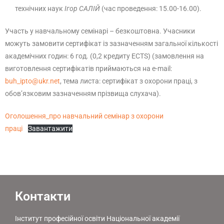
технічних наук
Ігор САЛІЙ
(час проведення: 15.00-16.00).
Участь у навчальному семінарі – безкоштовна. Учасники
можуть замовити сертифікат із зазначенням загальної кількості
академічних годин: 6 год. (0,2 кредиту ECTS) (замовлення на
виготовлення сертифікатів приймаються на e-mail:
buh_ipto@ukr.net
, тема листа: сертифікат з охорони праці, з
обов’язковим зазначенням прізвища слухача).
Оголошення_про навчальний семінар з охорони
праці
Завантажити
Контакти
Інститут професійної освіти Національної академії