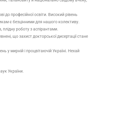
дини, талановиту й національно свідому вчену,
і до професійної освіти. Високий рівень
тикам є безцінними для нашого колективу.
, плідну роботу з аспірантами.
евнені, що захист докторської дисертації стане
нь у мирній і процвітаючій Україні. Нехай
наук України.