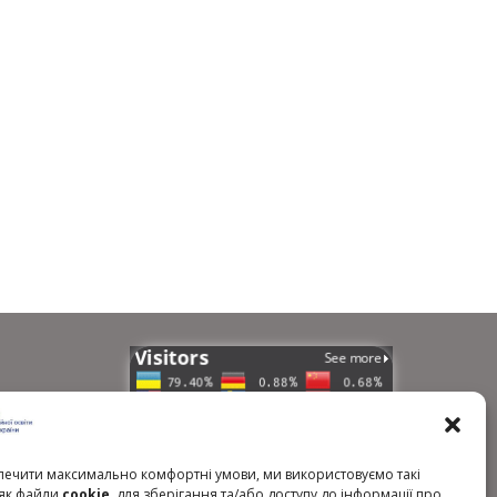
країни
ечити максимально комфортні умови, ми використовуємо такі
, як файли
cookie
, для зберігання та/або доступу до інформації про