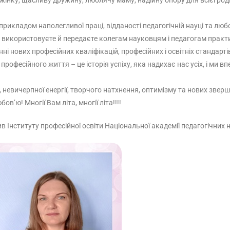
 жінку, щасливу дружину, люблячу маму, надійну опору для всієї ро
икладом наполегливої праці, відданості педагогічній науці та любов
рчо використовуєте й передаєте колегам науковцям і педагогам прак
 нових професійних кваліфікацій, професійних і освітніх стандартів
рофесійного життя – це історія успіху, яка надихає нас усіх, і ми вп
евичерпної енергії, творчого натхнення, оптимізму та нових зверше
’ю! Многії Вам літа, многії літа!!!!
 Інституту професійної освіти Національної академії педагогічних 