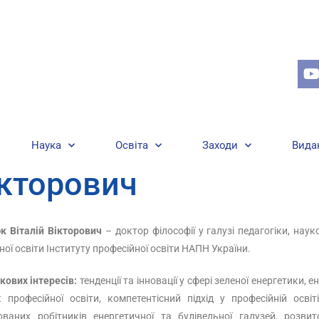
Наука
Освіта
Заходи
Вида
ікторович
к Віталій Вікторович
– доктор філософії у галузі педагогіки, науко
ної освіти Інституту професійної освіти НАПН України.
кових інтересів:
тенденції та інновації у сфері зеленої енергетики, 
 професійної освіти, компетентісний підхід у професійній осві
ованих робітників енергетичної та будівельної галузей, розви