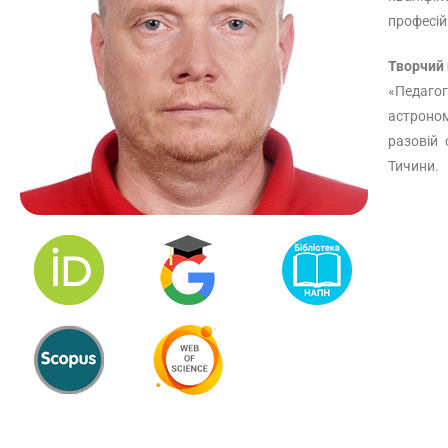
професій
Творчий
«Педагог
астроном
разовій 
Тичини.