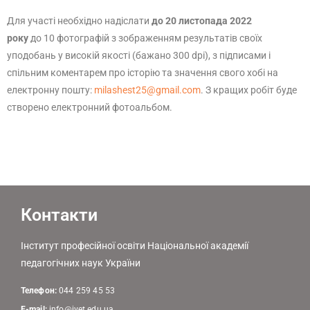
Для участі необхідно надіслати
до 20 листопада 2022
року
до 10 фотографій з зображенням результатів своїх
уподобань у високій якості (бажано 300 dpi), з підписами і
спільним коментарем про історію та значення свого хобі на
електронну пошту:
milashest25@gmail.com
. З кращих робіт буде
створено електронний фотоальбом.
Контакти
Інститут професійної освіти Національної академії
педагогічних наук України
Телефон:
044 259 45 53
E-mail:
info@ivet.edu.ua