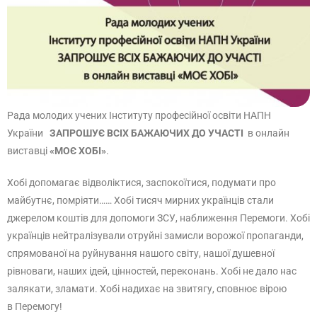
Рада молодих учених Інституту професійної освіти НАПН
України
ЗАПРОШУЄ ВСІХ БАЖАЮЧИХ ДО УЧАСТІ
в онлайн
виставці
«МОЄ ХОБІ»
.
Хобі допомагає відволіктися, заспокоїтися, подумати про
майбутнє, помріяти…… Хобі тисяч мирних українців стали
джерелом коштів для допомоги ЗСУ, наближення Перемоги. Хобі
українців нейтралізували отруйні замисли ворожої пропаганди,
спрямованої на руйнування нашого світу, нашої душевної
рівноваги, наших ідей, цінностей, переконань. Хобі не дало нас
залякати, зламати. Хобі надихає на звитягу, сповнює вірою
в Перемогу!