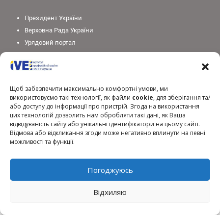
Президент України
Верховна Рада України
Урядовий портал
Законодавство України
Міністерство освіти і науки України
Національна академія педагогічних наук України
Щоб забезпечити максимально комфортні умови, ми
використовуємо такі технології, як файли
cookie
, для зберігання та/
або доступу до інформації про пристрій. Згода на використання
цих технологій дозволить нам обробляти такі дані, як Ваша
відвідуваність сайту або унікальні ідентифікатори на цьому сайті.
Відмова або відкликання згоди може негативно вплинути на певні
можливості та функції.
Погоджуюсь
Відхиляю