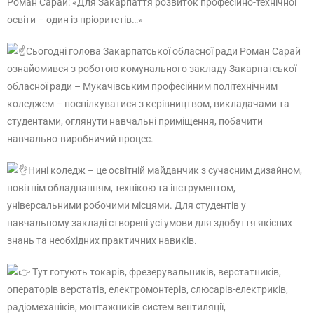
Роман Сарай: «Для Закарпаття розвиток професійно-технічної
освіти – один із пріоритетів…»
Сьогодні голова Закарпатської обласної ради Роман Сарай
ознайомився з роботою комунального закладу Закарпатської
обласної ради – Мукачівським професійним політехнічним
коледжем – поспілкуватися з керівництвом, викладачами та
студентами, оглянути навчальні приміщення, побачити
навчально-виробничий процес.
Нині коледж – це освітній майданчик з сучасним дизайном,
новітнім обладнанням, технікою та інструментом,
універсальними робочими місцями. Для студентів у
навчальному закладі створені усі умови для здобуття якісних
знань та необхідних практичних навиків.
Тут готують токарів, фрезерувальників, верстатників,
операторів верстатів, електромонтерів, слюсарів-електриків,
радіомеханіків, монтажників систем вентиляції,