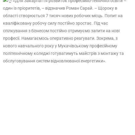
«Для Закарпаття розвиток професійно-технічної освіти –
один із пріоритетів, – відзначив Роман Сарай. – Щороку в
області створюється 7 тисяч нових робочих місць. Попит на
кваліфіковану робочу силу постійно зростає. Під час
спілкування з бізнесом постійно отримуємо запити на нові
професії. Намагаємось оперативно реагувати. Зокрема, з
нового навчального року у Мукачівському професійному
політехнічному коледжі готуватимуть майстрів з монтажу та
обслуговування систем відновлюваної енергетики».