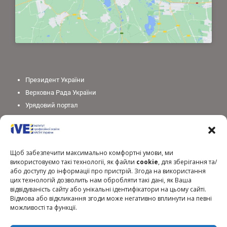
Президент України
Верховна Рада України
Урядовий портал
Законодавство України
Міністерство освіти і науки України
Національна академія педагогічних наук України
Щоб забезпечити максимально комфортні умови, ми
використовуємо такі технології, як файли
cookie
, для зберігання та/
або доступу до інформації про пристрій. Згода на використання
цих технологій дозволить нам обробляти такі дані, як Ваша
відвідуваність сайту або унікальні ідентифікатори на цьому сайті.
Відмова або відкликання згоди може негативно вплинути на певні
можливості та функції.