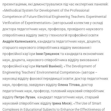
презентаціями, які демонструвалися під час експертних панелей:
«Methodical System for Development of the Professional
Competence of Future Electrical Engineering Teachers: Experimental
Verification of Experimentation» (авторський колектив у складі
доктора педагогічних наук, професора, провiдного наукового
співробітника відділу змісту і технологій професійної освіти
Андрія Каленського,
кандидата педагогічних наук, доцента,
старшого наукового співробітника відділу виховання і
професійної кар’єри
Інни Гриценок
та кандидата економічних
наук, доцента, наукового співробітника відділу виховання і
професійної кар’єри
Наталії Ваніної
); «The Development of
Engineering Teachers’ Environmental Competence» (автори –
науковці відділу фахової передвищої освіти: доктор педагогічних
наук, професор, завідувач відділу
Олена Тітова,
доктор
педагогічних наук, професор, головний науковий співробітник
відділу
Петро
Лузан
,
кандидат педагогічних наук, старший
науковий співробітник відділу
Ірина Мося
); «The Use of Smart
Complexes in Educational Subjects to Enhance the Effectiveness of