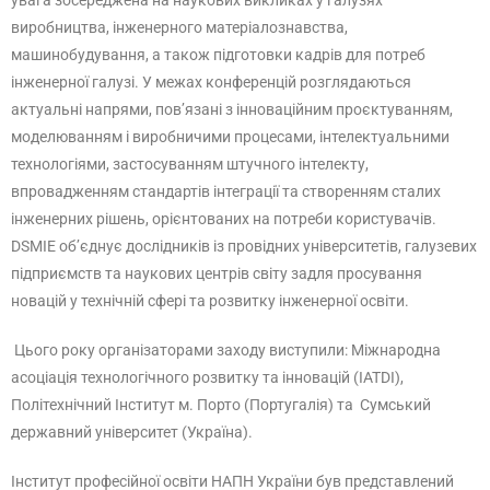
увага зосереджена на наукових викликах у галузях
виробництва, інженерного матеріалознавства,
машинобудування, а також підготовки кадрів для потреб
інженерної галузі. У межах конференцій розглядаються
актуальні напрями, пов’язані з інноваційним проєктуванням,
моделюванням і виробничими процесами, інтелектуальними
технологіями, застосуванням штучного інтелекту,
впровадженням стандартів інтеграції та створенням сталих
інженерних рішень, орієнтованих на потреби користувачів.
DSMIE об’єднує дослідників із провідних університетів, галузевих
підприємств та наукових центрів світу задля просування
новацій у технічній сфері та розвитку інженерної освіти.
Цього року організаторами заходу виступили: Міжнародна
асоціація технологічного розвитку та інновацій (IATDI),
Політехнічний Інститут м. Порто (Португалія) та Сумський
державний університет (Україна).
Інститут професійної освіти НАПН України був представлений