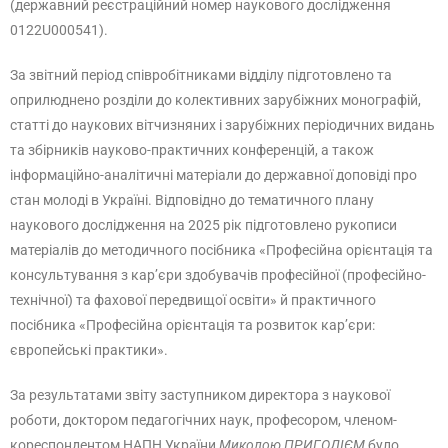
(державний реєстраційний номер наукового дослідження
0122U000541).
За звітний період співробітниками відділу підготовлено та
оприлюднено розділи до колективних зарубіжних монографій,
статті до наукових вітчизняних і зарубіжних періодичних видань
та збірників науково-практичних конференцій, а також
інформаційно-аналітичні матеріали до державної доповіді про
стан молоді в Україні. Відповідно до тематичного плану
наукового дослідження на 2025 рік підготовлено рукописи
матеріалів до методичного посібника «Професійна орієнтація та
консультування з кар’єри здобувачів професійної (професійно-
технічної) та фахової передвищої освіти» й практичного
посібника «Професійна орієнтація та розвиток кар’єри:
європейські практики».
За результатами звіту заступником директора з наукової
роботи, доктором педагогічних наук, професором, членом-
кореспондентом НАПН України
Миколою ПРИГОДІЄМ
було