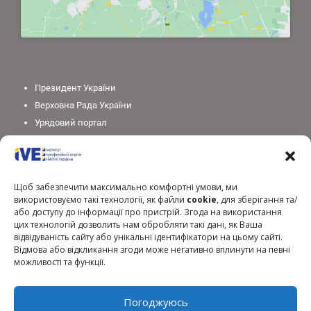
Президент України
Верховна Рада України
Урядовий портал
Законодавство України
Міністерство освіти і науки України
Національна академія педагогічних наук України
Щоб забезпечити максимально комфортні умови, ми
використовуємо такі технології, як файли
cookie
, для зберігання та/
або доступу до інформації про пристрій. Згода на використання
цих технологій дозволить нам обробляти такі дані, як Ваша
відвідуваність сайту або унікальні ідентифікатори на цьому сайті.
Відмова або відкликання згоди може негативно вплинути на певні
можливості та функції.
Погоджуюсь