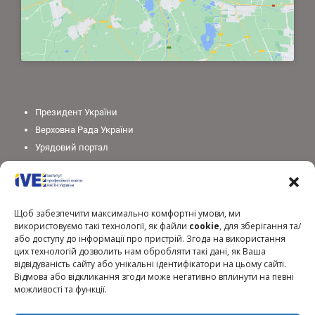
Президент України
Верховна Рада України
Урядовий портал
Законодавство України
Міністерство освіти і науки України
Національна академія педагогічних наук України
Щоб забезпечити максимально комфортні умови, ми
використовуємо такі технології, як файли
cookie
, для зберігання та/
або доступу до інформації про пристрій. Згода на використання
цих технологій дозволить нам обробляти такі дані, як Ваша
відвідуваність сайту або унікальні ідентифікатори на цьому сайті.
Відмова або відкликання згоди може негативно вплинути на певні
можливості та функції.