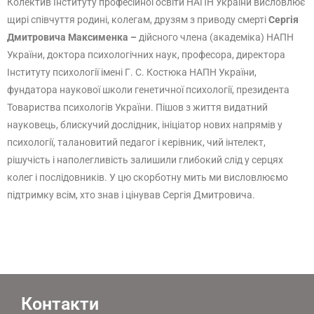
Колектив Інституту професійної освіти НАПН України висловлює
щирі співчуття родині, колегам, друзям з приводу смерті
Сергія
Дмитровича Максименка –
дійсного члена (академіка) НАПН
України, доктора психологічних наук, професора, директора
Інституту психології імені Г. С. Костюка НАПН України,
фундатора наукової школи генетичної психології, президента
Товариства психологів України. Пішов з життя видатний
науковець, блискучий дослідник, ініціатор нових напрямів у
психології, талановитий педагог і керівник, чий інтелект,
рішучість і наполегливість залишили глибокий слід у серцях
колег і послідовників. У цю скорботну мить ми висловлюємо
підтримку всім, хто знав і цінував Сергія Дмитровича.
Контакти