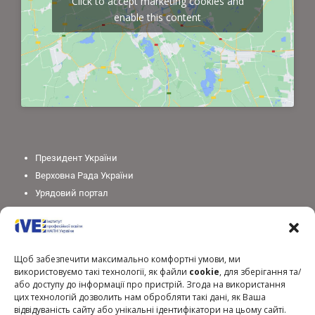
Click to accept marketing cookies and
enable this content
Президент України
Верховна Рада України
Урядовий портал
Законодавство України
Міністерство освіти і науки України
Національна академія педагогічних наук України
Щоб забезпечити максимально комфортні умови, ми
використовуємо такі технології, як файли
cookie
, для зберігання та/
або доступу до інформації про пристрій. Згода на використання
цих технологій дозволить нам обробляти такі дані, як Ваша
відвідуваність сайту або унікальні ідентифікатори на цьому сайті.