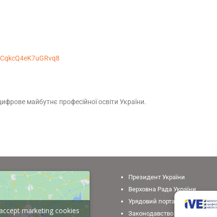
/imCqkcQ4eK7uGRvq8
 цифрове майбутнє професійної освіти України.
Президент України
Верховна Рада України
Урядовий портал
o accept marketing cookies
Законодавство України