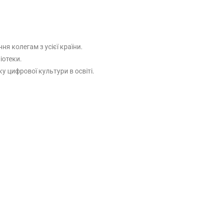
я колегам з усієї країни.
іотеки.
у цифрової культури в освіті.