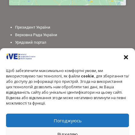
Президент України
Верховна Рада України
Урядовий портал
Законодавство України
Міністерство освіти і науки України
Національна академія педагогічних наук України
Щоб забезпечити максимально комфортні умови, ми
використовуємо такі технології, як файли
cookie
, для зберігання та/
або доступу до інформації про пристрій. Згода на використання
цих технологій дозволить нам обробляти такі дані, як Ваша
відвідуваність сайту або унікальні ідентифікатори на цьому сайті.
Відмова або відкликання згоди може негативно вплинути на певні
можливості та функції.
Погоджуюсь
Відхиляю