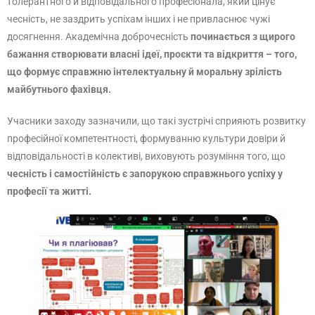
толерантного й відповідального професіонала, який цінує
чесність, не заздрить успіхам інших і не привласнює чужі
досягнення. Академічна доброчесність
починається з щирого
бажання створювати власні ідеї, проєкти та відкриття – того,
що формує справжню інтелектуальну й моральну зрілість
майбутнього фахівця.
Учасники заходу зазначили, що такі зустрічі сприяють розвитку
професійної компетентності, формуванню культури довіри й
відповідальності в колективі, виховують розуміння того, що
чесність і самостійність є запорукою справжнього успіху у
професії та житті.