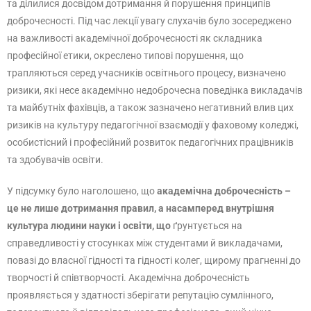
та ділилися досвідом дотримання й порушення принципів
доброчесності. Під час лекції увагу слухачів було зосереджено
на важливості академічної доброчесності як складника
професійної етики, окреслено типові порушення, що
трапляються серед учасників освітнього процесу, визначено
ризики, які несе академічно недоброчесна поведінка викладачів
та майбутніх фахівців, а також зазначено негативний влив цих
ризиків на культуру педагогічної взаємодії у фаховому коледжі,
особистісний і професійний розвиток педагогічних працівників
та здобувачів освіти.
У підсумку було наголошено, що
академічна доброчесність –
це не лише дотримання правил, а насамперед внутрішня
культура людини науки і освіти, що
ґрунтується на
справедливості у стосунках між студентами й викладачами,
повазі до власної гідності та гідності колег, щирому прагненні до
творчості й співтворчості. Академічна доброчесність
проявляється у здатності зберігати репутацію сумлінного,