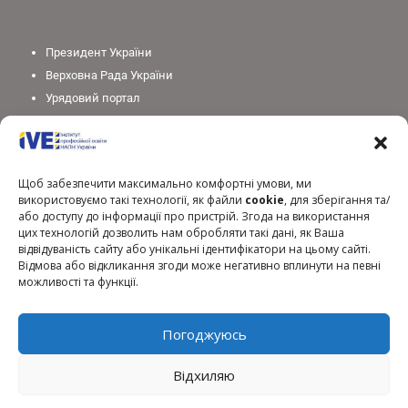
Президент України
Верховна Рада України
Урядовий портал
Законодавство України
Міністерство освіти і науки України
Національна академія педагогічних наук України
Щоб забезпечити максимально комфортні умови, ми
використовуємо такі технології, як файли
cookie
, для зберігання та/
або доступу до інформації про пристрій. Згода на використання
цих технологій дозволить нам обробляти такі дані, як Ваша
відвідуваність сайту або унікальні ідентифікатори на цьому сайті.
Відмова або відкликання згоди може негативно вплинути на певні
можливості та функції.
Погоджуюсь
Відхиляю