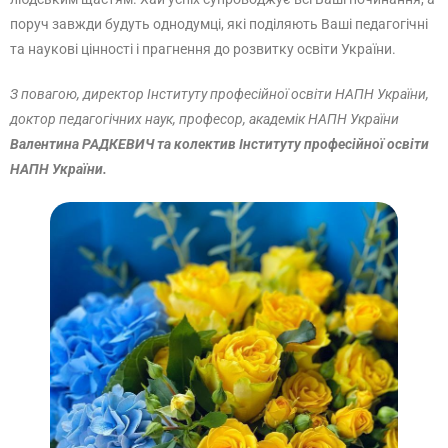
поруч завжди будуть однодумці, які поділяють Ваші педагогічні
та наукові цінності і прагнення до розвитку освіти України.
З повагою, директор Інституту професійної освіти НАПН України,
доктор педагогічних наук, професор, академік НАПН України
Валентина РАДКЕВИЧ
та колектив Інституту професійної освіти
НАПН України
.