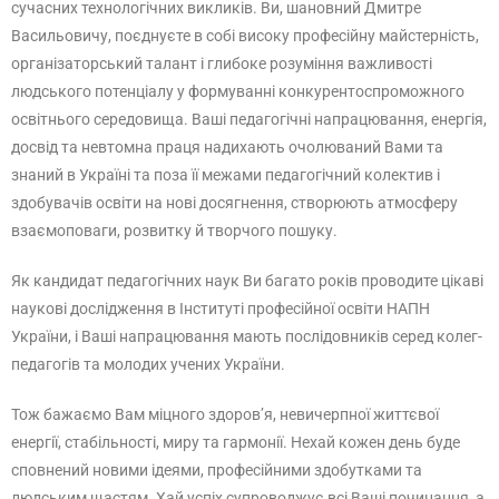
сучасних технологічних викликів. Ви, шановний Дмитре
Васильовичу, поєднуєте в собі високу професійну майстерність,
організаторський талант і глибоке розуміння важливості
людського потенціалу у формуванні конкурентоспроможного
освітнього середовища. Ваші педагогічні напрацювання, енергія,
досвід та невтомна праця надихають очолюваний Вами та
знаний в Україні та поза її межами педагогічний колектив і
здобувачів освіти на нові досягнення, створюють атмосферу
взаємоповаги, розвитку й творчого пошуку.
Як кандидат педагогічних наук Ви багато років проводите цікаві
наукові дослідження в Інституті професійної освіти НАПН
України, і Ваші напрацювання мають послідовників серед колег-
педагогів та молодих учених України.
Тож бажаємо Вам міцного здоров’я, невичерпної життєвої
енергії, стабільності, миру та гармонії. Нехай кожен день буде
сповнений новими ідеями, професійними здобутками та
людським щастям. Хай успіх супроводжує всі Ваші починання, а