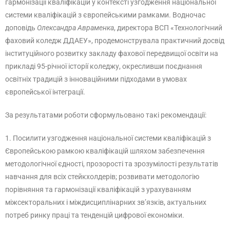
гармонізації кваліфікацій у контексті узгодження національної
системи кваліфікацій з європейськими рамками. Водночас
доповідь
Олександра Авраменка
, директора ВСП «Технологічний
фаховий коледж ДДАЕУ», продемонструвала практичний досвід
інституційного розвитку закладу фахової передвищої освіти на
прикладі 95-річної історії коледжу, окресливши поєднання
освітніх традицій з інноваційними підходами в умовах
європейської інтеграції.
За результатами роботи сформульовано такі рекомендації:
1. Посилити узгодження національної системи кваліфікацій з
Європейською рамкою кваліфікацій шляхом забезпечення
методологічної єдності, прозорості та зрозумілості результатів
навчання для всіх стейкхолдерів; розвивати методологію
порівняння та гармонізації кваліфікацій з урахуванням
міжсекторальних і міждисциплінарних зв’язків, актуальних
потреб ринку праці та тенденцій цифрової економіки.