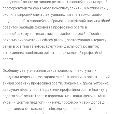
передвищої освіти як чинник реалізації європейських моделей
профорієнтації та кар’єрного консультування». Тематика секції
охопила широкий спектр актуальних питань: гармонізацію
національної та європейської рамок кваліфікацій; інституційний
розвиток закладів фахової та професійної освіти в
європейському контексті; цифровізацію професійної освіти,
зокрема використання edtech-рішень; застосування інтернету
речей в освітній та інфраструктурній діяльності; розвиток
інклюзивних і соціально орієнтованих моделей професійної
освіти.
Особливу увагу учасників секції привернули виступи, які
поєднали теоретико-методологічний та практико-орієнтований
виміри розвитку професійної освіти. Зокрема,
Лариса Петренко
,
завідувач відділу теорії і практики професійної освіти Інституту
педагогічної освіти і освіти дорослих імені Івана Зязюна НАПН
України, доктор педагогічних наук, професор, у своїй доповіді
представила методологічні підходи до порівняння та