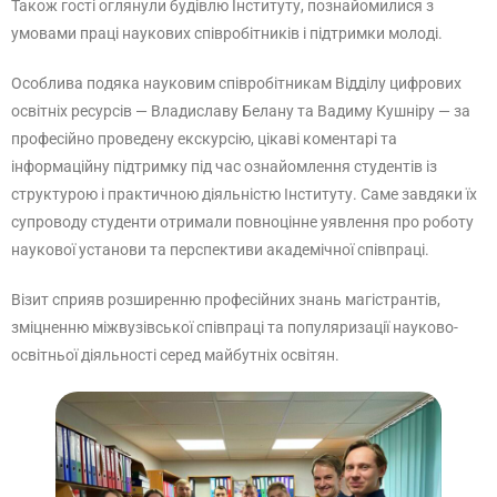
Також гості оглянули будівлю Інституту, познайомилися з
умовами праці наукових співробітників і підтримки молоді.
Особлива подяка науковим співробітникам Відділу цифрових
освітніх ресурсів — Владиславу Белану та Вадиму Кушніру — за
професійно проведену екскурсію, цікаві коментарі та
інформаційну підтримку під час ознайомлення студентів із
структурою і практичною діяльністю Інституту. Саме завдяки їх
супроводу студенти отримали повноцінне уявлення про роботу
наукової установи та перспективи академічної співпраці.
Візит сприяв розширенню професійних знань магістрантів,
зміцненню міжвузівської співпраці та популяризації науково-
освітньої діяльності серед майбутніх освітян.