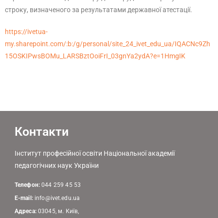
строку, визначеного за результатами державної атестації.
https://ivetua-
my.sharepoint.com/:b:/g/personal/site_24_ivet_edu_ua/IQACNc9Zh
15OSKIPwsBOMu_LARSBztOoiFrI_03gnYa2ydA?e=1HmgIK
Контакти
Інститут професійної освіти Національної академії
педагогічних наук України
Телефон:
044 259 45 53
E-mail:
info@ivet.edu.ua
Адреса:
03045, м. Київ,