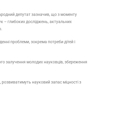
народний депутат зазначив, що з моменту
ук – глибоких досліджень, актуальних
о.
енні проблеми, зокрема потреби дітей і
шого залучення молодих науковців, збереження
, розвиватимуть науковий запас міцності з