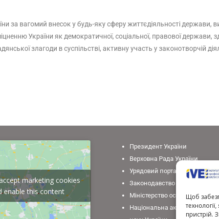
ни за вагомий внесок у будь-яку сферу життєдіяльності держави, в
іцненню України як демократичної, соціальної, правової держави, з
янської злагоди в суспільстві, активну участь у законотворчій дія
Президент України
Верховна Рада України
Урядовий портал
o accept marketing cookies
Законодавство України
 enable this content
Міністерство освіти і науки У
Щоб забезп
технології
Національна академія педаго
пристрій. 