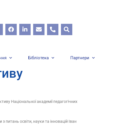
ння
Бібліотека
Партнери
тиву
ктиву Національної академії педагогічних
з питань освіти, науки та інновацій Іван