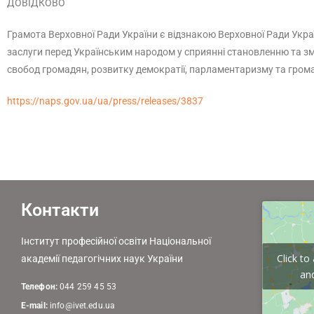
ДОВІДКОВО
Грамота Верховної Ради України є відзнакою Верховної Ради Украї
заслуги перед Українським народом у сприянні становленню та зм
свобод громадян, розвитку демократії, парламентаризму та громад
https://naps.gov.ua/ua/press/releases/3837
Контакти
Інститут професійної освіти Національної
Click t
академії педагогічних наук України
and
Телефон:
044 259 45 53
E-mail:
info@ivet.edu.ua