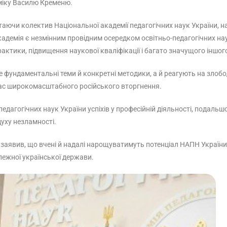
міку Василю Кременю.
таючи колектив Національної академії педагогічних наук України, 
кадемія є незмінним провідним осередком освітньо-педагогічних на
актики, підвищення наукової кваліфікації і багато значущого іншог
ундаментальні теми й конкретні методики, а й реагують на злобод
д час широкомасштабного російського вторгнення.
едагогічних наук України успіхів у професійній діяльності, подаль
уху незламності.
 заявив, що вчені й надалі нарощуватимуть потенціал НАПН України
лежної української держави.