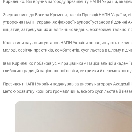
Кириленко. Він вручив нагороду президенту НАПН України, акаде
Звертаючись до Василя Кременя, членів Президії НАПН України, ві
утворення НАПН України як фахової наукової установи й донині А
ініціатив, затребуваних аналітичних видань, експериментальної пр
Колективи наукових установ НАПН України опрацьовують не лише ф
молоді, освітян-практиків, комбатантів, суспільства в цілому пі
Іван Кириленко побажав усім працівникам Національної академії п
глибоких традицій національної освіти, витримки й переможного д
Президент НАПН України подякував за високу нагороду Академії і
метою розвитку кожного громадянина, всього суспільства й неза