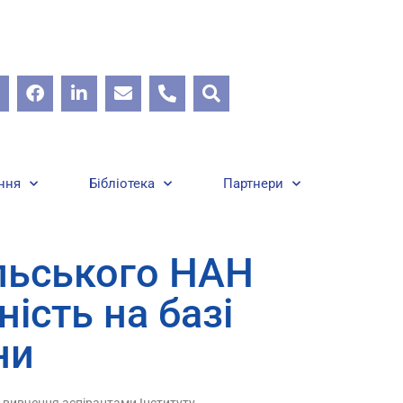
ння
Бібліотека
Партнери
ильського НАН
ість на базі
ни