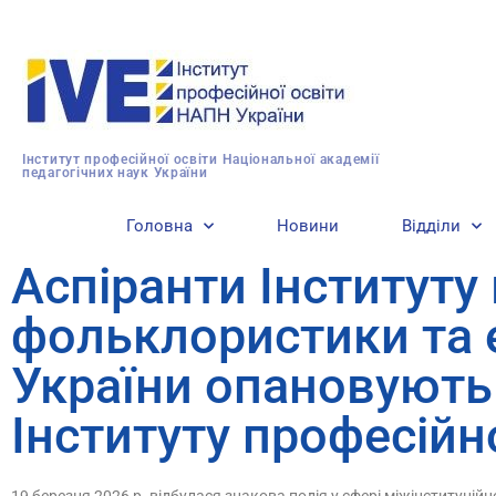
Інститут професійної освіти Національної академії
педагогічних наук України
Головна
Новини
Відділи
Аспіранти Інституту
фольклористики та е
України опановують 
Інституту професійн