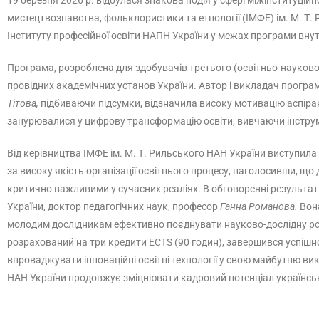
19 березня 2026 р. відбулася знакова подія у сфері міжінституцій
мистецтвознавства, фольклористики та етнології (ІМФЕ) ім. М. Т
Інституту професійної освіти НАПН України у межах програми внут
Програма, розроблена для здобувачів третього (освітньо-науковог
провідних академічних установ України. Автор і викладач програ
Тітова,
підбиваючи підсумки, відзначила високу мотивацію аспірант
занурювалися у цифрову трансформацію освіти, вивчаючи інструм
Від керівництва ІМФЕ ім. М. Т. Рильського НАН України виступила
за високу якість організації освітнього процесу, наголосивши, що
критично важливими у сучасних реаліях. В обговоренні результа
України, доктор педагогічних наук, професор
Ганна Романова.
Вона
молодим дослідникам ефективно поєднувати науково-дослідну робо
розрахований на три кредити ECTS (90 годин), завершився успішно
впроваджувати інноваційні освітні технології у свою майбутню ви
НАН України продовжує зміцнювати кадровий потенціал українсько