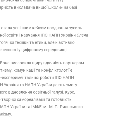
ми вивчення аспірантами Інституту
ерність викладача вищої школи» на базі
», стала успішним кейсом поєднання зусиль
ної освіти і навчання ІПО НАПН України
Олена
гічної техніки та етики, але й активно
очесності у цифровому середовищі.
Вона висловила щиру вдячність партнерам
изму, комунікації та конфліктології є
во-експериментальної роботи ІПО НАПН
НАН України та НАПН України дають змогу
о відновлення освітньої галузі. Курс,
творчої самореалізації та готовність
 НАПН України та ІМФЕ ім. М. Т. Рильського
лізму.