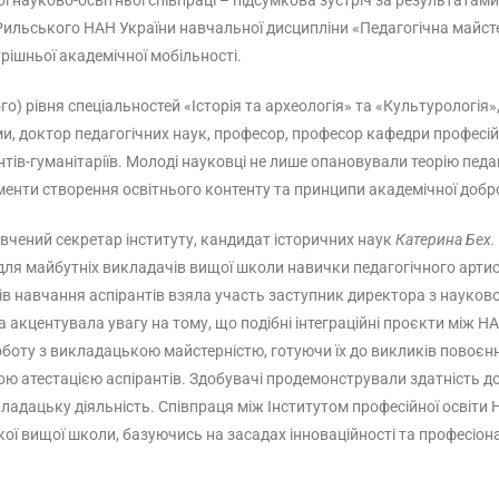
ної науково-освітньої співпраці – підсумкова зустріч за результата
. Рильського НАН України навчальної дисципліни «Педагогічна майст
рішньої академічної мобільності.
о) рівня спеціальностей «Історія та археологія» та «Культурологія
ми, доктор педагогічних наук, професор, професор кафедри професій
ів-гуманітаріїв. Молоді науковці не лише опановували теорію педаго
енти створення освітнього контенту та принципи академічної добр
 вчений секретар інституту, кандидат історичних наук
Катерина Бех.
 для майбутніх викладачів вищої школи навички педагогічного артист
тів навчання аспірантів взяла участь заступник директора з науко
 акцентувала увагу на тому, що подібні інтеграційні проєкти між 
ту з викладацькою майстерністю, готуючи їх до викликів повоєнног
ю атестацією аспірантів. Здобувачі продемонстрували здатність до 
кладацьку діяльність. Співпраця між Інститутом професійної освіти
ї вищої школи, базуючись на засадах інноваційності та професіона