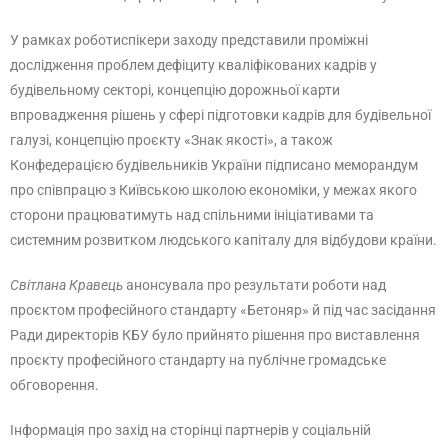
У рамках роботиспікери заходу представили проміжні
дослідження проблем дефіциту кваліфікованих кадрів у
будівельному секторі, концепцію дорожньої карти
впровадження рішень у сфері підготовки кадрів для будівельної
галузі, концепцію проєкту «Знак якості», а також
Конфедерацією будівельників України підписано меморандум
про співпрацю з Київською школою економіки, у межах якого
сторони працюватимуть над спільними ініціативами та
системним розвитком людського капіталу для відбудови країни.
Світлана Кравець
анонсувала про результати роботи над
проєктом професійного стандарту «Бетоняр» й під час засідання
Ради директорів КБУ було прийнято рішення про виставлення
проєкту професійного стандарту на публічне громадське
обговорення.
Інформація про захід на сторінці партнерів у соціальній