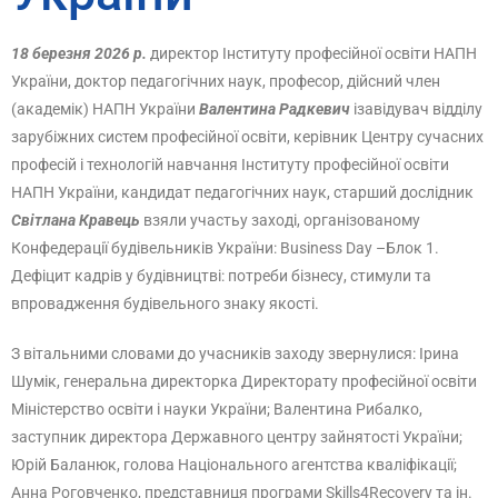
18 березня 2026 р.
директор Інституту професійної освіти НАПН
України, доктор педагогічних наук, професор, дійсний член
(академік) НАПН України
Валентина Радкевич
ізавідувач відділу
зарубіжних систем професійної освіти, керівник Центру сучасних
професій і технологій навчання Інституту професійної освіти
НАПН України, кандидат педагогічних наук, старший дослідник
Світлана Кравець
взяли участьу заході, організованому
Конфедерації будівельників України: Business Day –Блок 1.
Дефіцит кадрів у будівництві: потреби бізнесу, стимули та
впровадження будівельного знаку якості.
З вітальними словами до учасників заходу звернулися: Ірина
Шумік, генеральна директорка Директорату професійної освіти
Міністерство освіти і науки України; Валентина Рибалко,
заступник директора Державного центру зайнятості України;
Юрій Баланюк, голова Національного агентства кваліфікації;
Анна Роговченко, представниця програми Skills4Recovery та ін.