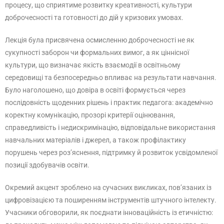
процесу, що сприятиме розвитку креативності, культури
доброчесності та готовності до дій у кризових умовах.
Лекція була присвячена осмисленню доброчесності не як
сукупності заборон чи формальних вимог, а як ціннісної
культури, що визначає якість взаємодії в освітньому
середовищі та безпосередньо впливає на результати навчання.
Було наголошено, що довіра в освіті формується через
послідовність щоденних рішень і практик педагога: академічно
коректну комунікацію, прозорі критерії оцінювання,
справедливість і недискримінацію, відповідальне використання
навчальних матеріалів і джерел, а також профілактику
порушень через роз’яснення, підтримку й розвиток усвідомленої
позиції здобувачів освіти.
Окремий акцент зроблено на сучасних викликах, пов’язаних із
цифровізацією та поширенням інструментів штучного інтелекту.
Учасники обговорили, як поєднати інноваційність із етичністю: