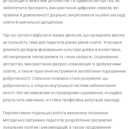
де проходить межа між допомогою та підміною авторства, як
забезпечити прозорість використання цифрових сервісів, які
правила й домовленості доцільно закріплювати на рівні закладу
освіти й навчальної дисципліни.
Під час зустрічі відбулася жвава дискусія, що засвідчила високу
актуальність теми для педагогів різних рівнів освіти. Учасники
ділилися досвідом формування культури довіри в колективах,
обговорювали типові ризики та «зони напруги» (оцінювання,
авторство, використання джерел, комунікація зі здобувачами
освіти), а також практичні інструменти запобігання порушенням
доброчесності. Спільною позицією стало розуміння, що
доброчесність є опорою внутрішньої системи забезпечення
якості: без неї неможливі ні справедливе оцінювання, ні надійні
результати навчання, ні стійка професійна репутація закладу.
Перспективою подальшої роботи визначено посилення
методичної підтримки педагогів, розроблення зрозумілих
локальних політик і рекомендацій, а також продовження