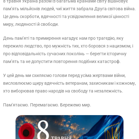
8 травня Україна разом із багатьма країнами світу вшановує
пам’ять мільйонів людей, чиї життя забрала Друга світова війна.
Це день скорботи, вдячності та усвідомлення великої цінності
миру, людяності й свободи.
День пам’яті та примирення нагадує нам про трагедію, яку
пережило людство, про мужність тих, хто боровся з нацизмом, і
про відповідальність сучасних поколінь — берегти історичну
пам’ять та не допустити повторення подібних катастроф.
У цей день ми схиляємо голови перед усіма жертвами війни,
висловлюємо щиру вдячність ветеранам, захисникам і кожному,
хто виборював право народів на свободу та незалежність.
Пам’ятаємо. Перемагаємо. Бережемо мир.