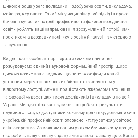
цінною є ваша увага до людини – здобувача освіти, викладача,
майстра, керівника. Такий міждисциплінарний підхід і широке
бачення сучасних потреб професійної та фахової передвищої
освіти роблять ваші напрацювання зрозумілими й потрібними
практикам, а державну політику в освітній галузі – змістовною
та сучасною.
Ви для нас – особливі партнери, з якими ми пліч-о-пліч
розбудовуємо єдиний науково-інформаційний простір. Щиро
цінуємо кожне ваше видання, що поповнює фонди нашої
установи, мережі освітянських бібліотек і з’являється у
відкритому доступі. Адже ці праці стають джерелом натхнення
та фахової мудрості для тисяч дослідників і викладачів по всій
Україні. Ми вдячні за ваші зусилля, що роблять результати
наукового пошуку доступними кожному практику, допомагаючи
українській професійній освіті впевнено інтегруватися у світове
співтовариство. За кожним вашим рядком бачимо живу працю,
яка робить нашу спільну справу змістовною та значущою. Ваша