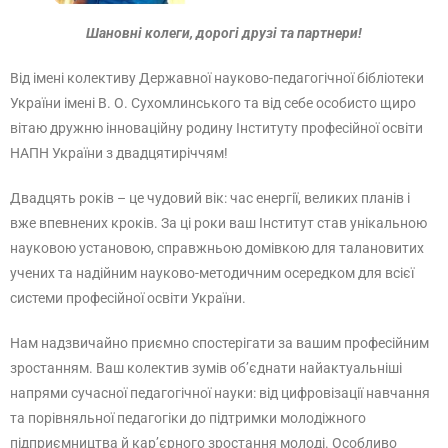
Шановні колеги, дорогі друзі та партнери!
Від імені колективу Державної науково-педагогічної бібліотеки
України імені В. О. Сухомлинського та від себе особисто щиро
вітаю дружню інноваційну родину Інституту професійної освіти
НАПН України з двадцятиріччям!
Двадцять років – це чудовий вік: час енергії, великих планів і
вже впевнених кроків. За ці роки ваш Інститут став унікальною
науковою установою, справжньою домівкою для талановитих
учених та надійним науково-методичним осередком для всієї
системи професійної освіти України.
Нам надзвичайно приємно спостерігати за вашим професійним
зростанням. Ваш колектив зумів об’єднати найактуальніші
напрями сучасної педагогічної науки: від цифровізації навчання
та порівняльної педагогіки до підтримки молодіжного
підприємництва й кар’єрного зростання молоді. Особливо