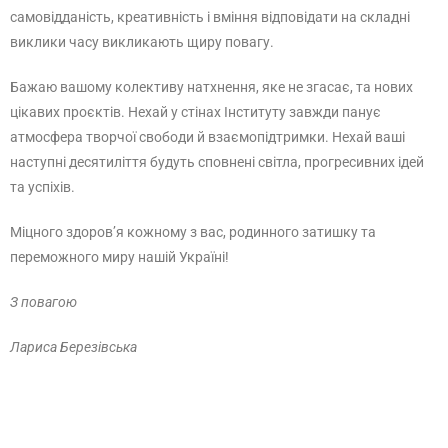
самовідданість, креативність і вміння відповідати на складні
виклики часу викликають щиру повагу.
Бажаю вашому колективу натхнення, яке не згасає, та нових
цікавих проєктів. Нехай у стінах Інституту завжди панує
атмосфера творчої свободи й взаємопідтримки. Нехай ваші
наступні десятиліття будуть сповнені світла, прогресивних ідей
та успіхів.
Міцного здоров’я кожному з вас, родинного затишку та
переможного миру нашій Україні!
З повагою
Лариса Березівська