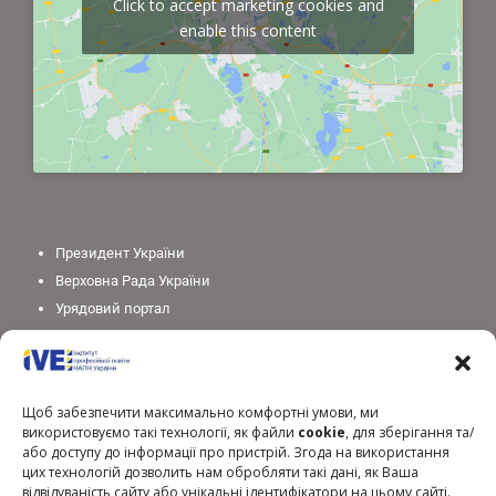
Click to accept marketing cookies and
enable this content
Президент України
Верховна Рада України
Урядовий портал
Законодавство України
Міністерство освіти і науки України
Національна академія педагогічних наук України
Щоб забезпечити максимально комфортні умови, ми
використовуємо такі технології, як файли
cookie
, для зберігання та/
або доступу до інформації про пристрій. Згода на використання
цих технологій дозволить нам обробляти такі дані, як Ваша
відвідуваність сайту або унікальні ідентифікатори на цьому сайті.