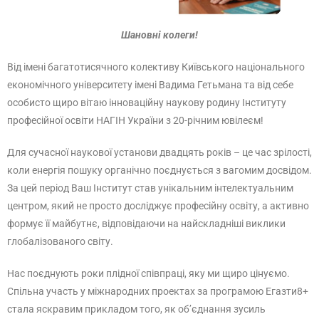
Шановні колеги!
Від імені багатотисячного колективу Київського національного
економічного університету імені Вадима Гетьмана та від себе
особисто щиро вітаю інноваційну наукову родину Інституту
професійної освіти НАГІН України з 20-річним ювілеєм!
Для сучасної наукової установи двадцять років – це час зрілості,
коли енергія пошуку органічно поєднується з вагомим досвідом.
За цей період Ваш Інститут став унікальним інтелектуальним
центром, який не просто досліджує професійну освіту, а активно
формує її майбутнє, відповідаючи на найскладніші виклики
глобалізованого світу.
Нас поєднують роки плідної співпраці, яку ми щиро цінуємо.
Спільна участь у міжнародних проектах за програмою Егазти8+
стала яскравим прикладом того, як об’єднання зусиль