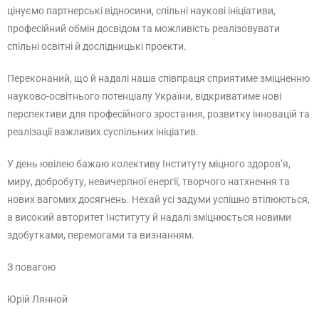
цінуємо партнерські відносини, спільні наукові ініціативи,
професійний обмін досвідом та можливість реалізовувати
спільні освітні й дослідницькі проекти.
Переконаний, що й надалі наша співпраця сприятиме зміцненню
науково-освітнього потенціалу України, відкриватиме нові
перспективи для професійного зростання, розвитку інновацій та
реалізації важливих суспільних ініціатив.
У день ювілею бажаю колективу Інституту міцного здоров’я,
миру, добробуту, невичерпної енергії, творчого натхнення та
нових вагомих досягнень. Нехай усі задуми успішно втілюються,
а високий авторитет Інституту й надалі зміцнюється новими
здобутками, перемогами та визнанням.
З повагою
Юрій Лянной