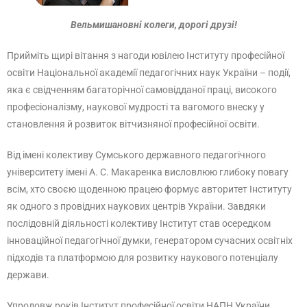
Вельмишановні колеги, дорогі друзі!
Прийміть щирі вітання з нагоди ювілею Інституту професійної
освіти Національної академії педагогічних наук України – події,
яка є свідченням багаторічної самовідданої праці, високого
професіоналізму, наукової мудрості та вагомого внеску у
становлення й розвиток вітчизняної професійної освіти.
Від імені колективу Сумського державного педагогічного
університету імені А. С. Макаренка висловлюю глибоку повагу
всім, хто своєю щоденною працею формує авторитет Інституту
як одного з провідних наукових центрів України. Завдяки
послідовній діяльності колективу Інститут став осередком
інноваційної педагогічної думки, генератором сучасних освітніх
підходів та платформою для розвитку наукового потенціалу
держави.
Упродовж років Інститут професійної освіти НАПН України