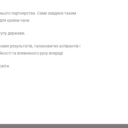
авжнього партнерства. Саме завдяки таким
для країни часи.
тупу держави.
ових результатів, талановитих аспірантів і
йкості та впевненого руху вперед!
світи.