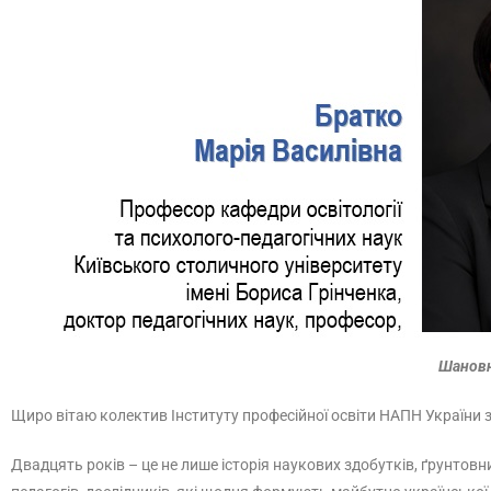
Шановн
Щиро вітаю колектив Інституту професійної освіти НАПН України 
Двадцять років – це не лише історія наукових здобутків, ґрунтовни