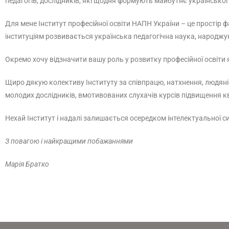
педагогів, дослідників, які щодня формують майбутнє української ос
Для мене Інститут професійної освіти НАПН України – це простір ф
інституціям розвивається українська педагогічна наука, народжують
Окремо хочу відзначити вашу роль у розвитку професійної освіти 
Щиро дякую колективу Інституту за співпрацю, натхнення, людяніст
молодих дослідників, вмотивованих слухачів курсів підвищення квал
Нехай Інститут і надалі залишається осередком інтелектуальної си
З повагою і найкращими побажаннями
Марія Братко