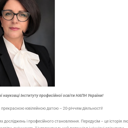
і науковці Інституту професійної освіти НАПН України!
з прекрасною ювілейною датою – 20-річчям діяльності!
х досліджень і професійного становлення. Передусім – це історія лю