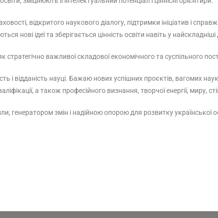
віти, зміцнюють її інтелектуальний потенціал і ціннісні орієнтири.
аховості, відкритого наукового діалогу, підтримки ініціатив і спр
ся нові ідеї та зберігається цінність освіти навіть у найскладніші 
як стратегічно важливої складової економічного та суспільного пос
ь і відданість науці. Бажаю нових успішних проєктів, вагомих наук
іфікації, а також професійного визнання, творчої енергії, миру, сті
ли, генератором змін і надійною опорою для розвитку української о